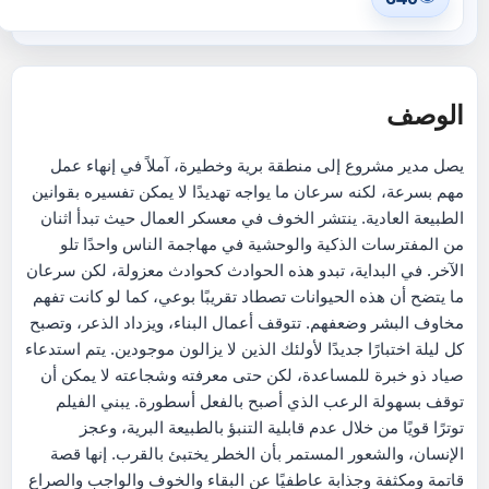
الوصف
يصل مدير مشروع إلى منطقة برية وخطيرة، آملاً في إنهاء عمل
مهم بسرعة، لكنه سرعان ما يواجه تهديدًا لا يمكن تفسيره بقوانين
الطبيعة العادية. ينتشر الخوف في معسكر العمال حيث تبدأ اثنان
من المفترسات الذكية والوحشية في مهاجمة الناس واحدًا تلو
الآخر. في البداية، تبدو هذه الحوادث كحوادث معزولة، لكن سرعان
ما يتضح أن هذه الحيوانات تصطاد تقريبًا بوعي، كما لو كانت تفهم
مخاوف البشر وضعفهم. تتوقف أعمال البناء، ويزداد الذعر، وتصبح
كل ليلة اختبارًا جديدًا لأولئك الذين لا يزالون موجودين. يتم استدعاء
صياد ذو خبرة للمساعدة، لكن حتى معرفته وشجاعته لا يمكن أن
توقف بسهولة الرعب الذي أصبح بالفعل أسطورة. يبني الفيلم
توترًا قويًا من خلال عدم قابلية التنبؤ بالطبيعة البرية، وعجز
الإنسان، والشعور المستمر بأن الخطر يختبئ بالقرب. إنها قصة
قاتمة ومكثفة وجذابة عاطفيًا عن البقاء والخوف والواجب والصراع