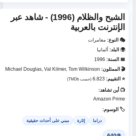
الشبح والظلام (1996) - شاهد عبر
الإنترنت بالعربية
🎭 النوع:
مغامرات
🌍 البلد:
ألمانيا
📅 السنة:
1996
🎬 الممثلون:
Michael Douglas, Val Kilmer, Tom Wilkinson
⭐ التقييم:
6.823
(حسب TMDb)
📺 أين تشاهد:
Amazon Prime
🏷️ الوسوم:
دراما
إثارة
مبني على أحداث حقيقية
640
👁