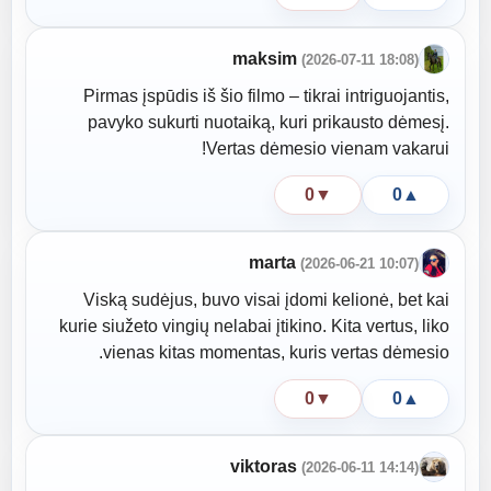
maksim
(2026-07-11 18:08)
Pirmas įspūdis iš šio filmo – tikrai intriguojantis,
pavyko sukurti nuotaiką, kuri prikausto dėmesį.
Vertas dėmesio vienam vakarui!
0
▼
0
▲
marta
(2026-06-21 10:07)
Viską sudėjus, buvo visai įdomi kelionė, bet kai
kurie siužeto vingių nelabai įtikino. Kita vertus, liko
vienas kitas momentas, kuris vertas dėmesio.
0
▼
0
▲
viktoras
(2026-06-11 14:14)