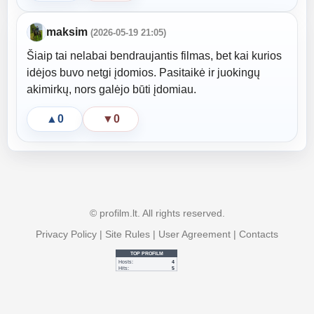
maksim
(2026-05-19 21:05)
Šiaip tai nelabai bendraujantis filmas, bet kai kurios
idėjos buvo netgi įdomios. Pasitaikė ir juokingų
akimirkų, nors galėjo būti įdomiau.
▲
0
▼
0
© profilm.lt. All rights reserved.
Privacy Policy
|
Site Rules
|
User Agreement
|
Contacts