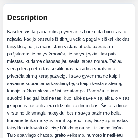
Description
Kasdien vis tą pačią rutiną gyvenantis banko darbuotojas nė
neįtaria, kad jo pasaulis iš tikrųjų veikia pagal visiškai kitokias
taisykles, nei jis manė. Jam viskas atrodo paprasta ir
pažįstama: tie patys žmonės, tie patys įvykiai, tas pats
miestas, kuriame chaosas jau seniai tapęs norma. Tačiau
vieną dieną netikėtas susitikimas pažadina smalsumą ir
priverčia pirmą kartą pažvelgti į savo gyvenimą ne kaip į
savaime suprantamą kasdienybę, o kaip į keistą sistemą,
kurioje kažkas akivaizdžiai nesutampa. Pamažu jis ima
suvokti, kad gali būti ne tas, kuo laikė save visą laiką, o visas
jį supantis pasaulis tėra didžiulio žaidimo dalis. Šis atradimas
virsta ne tik smagiu nuotykiu, bet ir savęs pažinimo keliu,
kuriame tenka mokytis priimti sprendimus, laužyti primestas
taisykles ir kovoti už teisę būti daugiau nei tik fonine figūra.
Tarp spalvingo chaoso, greito veiksmo, humoro ir netikėtų