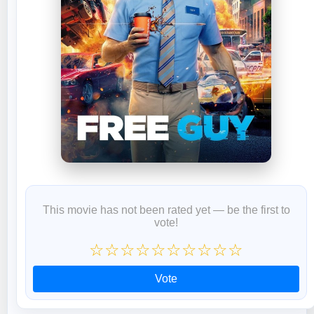
This movie has not been rated yet — be the first to
vote!
☆
☆
☆
☆
☆
☆
☆
☆
☆
☆
Vote