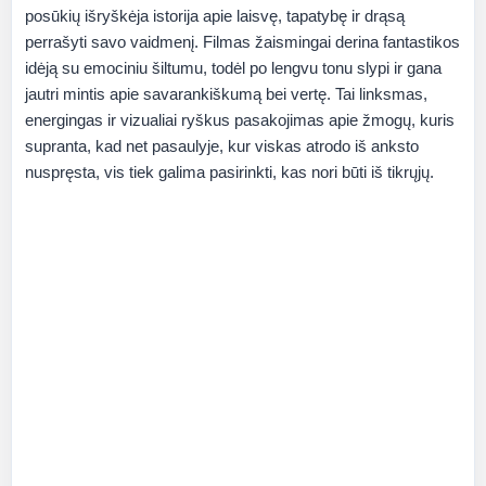
posūkių išryškėja istorija apie laisvę, tapatybę ir drąsą
perrašyti savo vaidmenį. Filmas žaismingai derina fantastikos
idėją su emociniu šiltumu, todėl po lengvu tonu slypi ir gana
jautri mintis apie savarankiškumą bei vertę. Tai linksmas,
energingas ir vizualiai ryškus pasakojimas apie žmogų, kuris
supranta, kad net pasaulyje, kur viskas atrodo iš anksto
nuspręsta, vis tiek galima pasirinkti, kas nori būti iš tikrųjų.