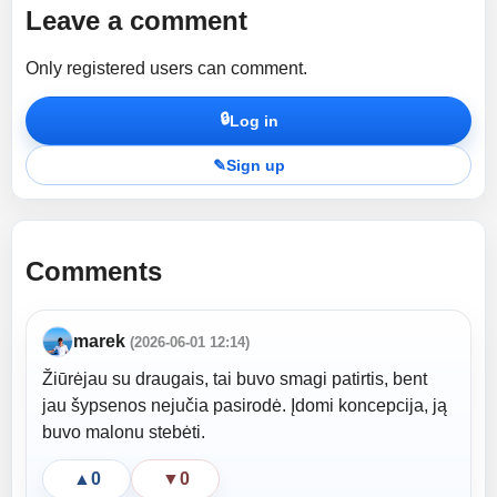
Leave a comment
Only registered users can comment.
🔒
Log in
✎
Sign up
Comments
marek
(2026-06-01 12:14)
Žiūrėjau su draugais, tai buvo smagi patirtis, bent
jau šypsenos nejučia pasirodė. Įdomi koncepcija, ją
buvo malonu stebėti.
▲
0
▼
0