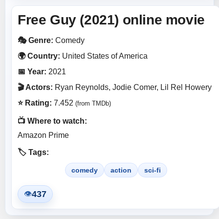
Free Guy (2021) online movie
🎭 Genre:
Comedy
🌍 Country:
United States of America
📅 Year:
2021
🎬 Actors:
Ryan Reynolds, Jodie Comer, Lil Rel Howery
⭐ Rating:
7.452
(from TMDb)
📺 Where to watch:
Amazon Prime
🏷️ Tags:
comedy
action
sci-fi
437
👁