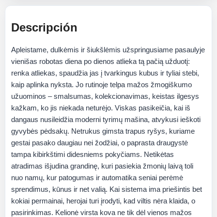
Descripción
Apleistame, dulkėmis ir šiukšlėmis užspringusiame pasaulyje
vienišas robotas diena po dienos atlieka tą pačią užduotį:
renka atliekas, spaudžia jas į tvarkingus kubus ir tyliai stebi,
kaip aplinka nyksta. Jo rutinoje telpa mažos žmogiškumo
užuominos – smalsumas, kolekcionavimas, keistas ilgesys
kažkam, ko jis niekada neturėjo. Viskas pasikeičia, kai iš
dangaus nusileidžia moderni tyrimų mašina, atvykusi ieškoti
gyvybės pėdsakų. Netrukus gimsta trapus ryšys, kuriame
gestai pasako daugiau nei žodžiai, o paprasta draugystė
tampa kibirkštimi didesniems pokyčiams. Netikėtas
atradimas išjudina grandinę, kuri pasiekia žmonių laivą toli
nuo namų, kur patogumas ir automatika seniai perėmė
sprendimus, kūnus ir net valią. Kai sistema ima priešintis bet
kokiai permainai, herojai turi įrodyti, kad viltis nėra klaida, o
pasirinkimas. Kelionė virsta kova ne tik dėl vienos mažos