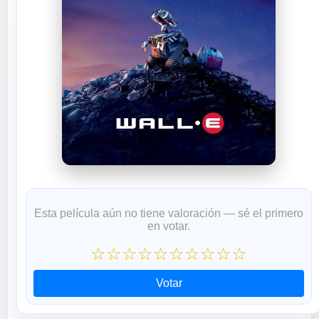
Esta película aún no tiene valoración — sé el primero
en votar.
☆
☆
☆
☆
☆
☆
☆
☆
☆
☆
Votar