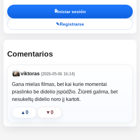
🔒
Iniciar sesión
✎
Registrarse
Comentarios
viktoras
(2026-05-06 16:14)
Gana mielas filmas, bet kai kurie momentai
praslinko be didelio įspūdžio. Žiūrėti galima, bet
nesukeltų didelio noro jį kartoti.
▲
0
▼
0