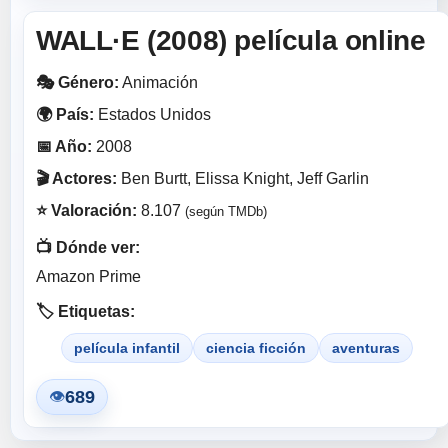
WALL·E (2008) película online
🎭 Género:
Animación
🌍 País:
Estados Unidos
📅 Año:
2008
🎬 Actores:
Ben Burtt, Elissa Knight, Jeff Garlin
⭐ Valoración:
8.107
(según TMDb)
📺 Dónde ver:
Amazon Prime
🏷️ Etiquetas:
película infantil
ciencia ficción
aventuras
689
👁