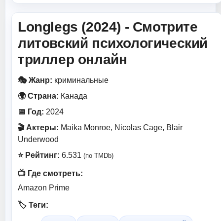
Longlegs (2024) - Смотрите
литовский психологический
триллер онлайн
🎭 Жанр:
криминальные
🌍 Страна:
Канада
📅 Год:
2024
🎬 Актеры:
Maika Monroe, Nicolas Cage, Blair
Underwood
⭐ Рейтинг:
6.531
(по TMDb)
📺 Где смотреть:
Amazon Prime
🏷️ Теги: