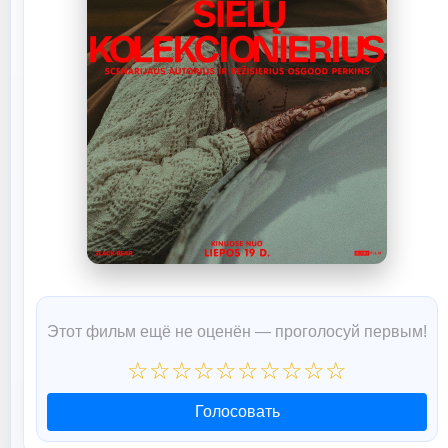
Этот фильм ещё не оценён — проголосуй первым!
☆
☆
☆
☆
☆
☆
☆
☆
☆
☆
Голосовать