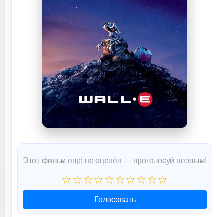
Этот фильм ещё не оценён — проголосуй первым!
☆
☆
☆
☆
☆
☆
☆
☆
☆
☆
Голосовать