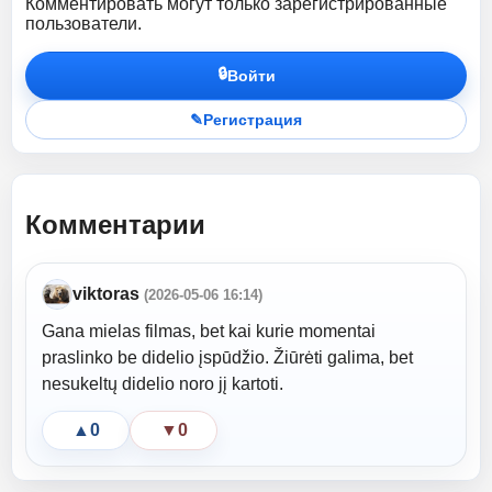
Комментировать могут только зарегистрированные
пользователи.
🔒
Войти
✎
Регистрация
Комментарии
viktoras
(2026-05-06 16:14)
Gana mielas filmas, bet kai kurie momentai
praslinko be didelio įspūdžio. Žiūrėti galima, bet
nesukeltų didelio noro jį kartoti.
▲
0
▼
0