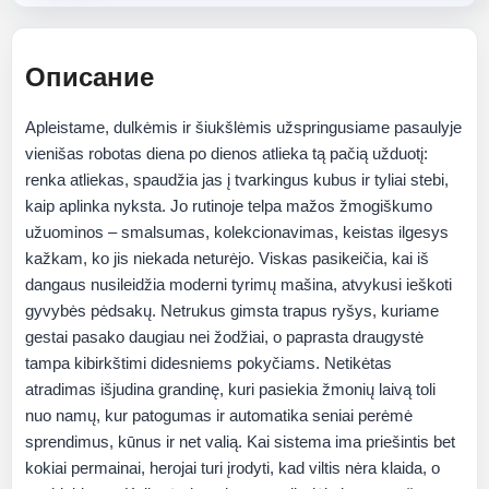
Описание
Apleistame, dulkėmis ir šiukšlėmis užspringusiame pasaulyje
vienišas robotas diena po dienos atlieka tą pačią užduotį:
renka atliekas, spaudžia jas į tvarkingus kubus ir tyliai stebi,
kaip aplinka nyksta. Jo rutinoje telpa mažos žmogiškumo
užuominos – smalsumas, kolekcionavimas, keistas ilgesys
kažkam, ko jis niekada neturėjo. Viskas pasikeičia, kai iš
dangaus nusileidžia moderni tyrimų mašina, atvykusi ieškoti
gyvybės pėdsakų. Netrukus gimsta trapus ryšys, kuriame
gestai pasako daugiau nei žodžiai, o paprasta draugystė
tampa kibirkštimi didesniems pokyčiams. Netikėtas
atradimas išjudina grandinę, kuri pasiekia žmonių laivą toli
nuo namų, kur patogumas ir automatika seniai perėmė
sprendimus, kūnus ir net valią. Kai sistema ima priešintis bet
kokiai permainai, herojai turi įrodyti, kad viltis nėra klaida, o