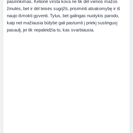
pasirinkimas. Kelionė virsta kova ne tik dėl vienos mažos
žinutės, bet ir dėl teisės sugrįžti, prisiminti atsakomybę ir iš
naujo išmokti gyventi. Tylus, bet galingas nuotykis parodo,
kaip net mažiausia būtybė gali pastumti į priekį sustingusį
pasaulį, jei tik nepaleidžia to, kas svarbiausia.