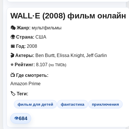
WALL·E (2008) фильм онлайн
🎭 Жанр:
мультфильмы
🌍 Страна:
США
📅 Год:
2008
🎬 Актеры:
Ben Burtt, Elissa Knight, Jeff Garlin
⭐ Рейтинг:
8.107
(по TMDb)
📺 Где смотреть:
Amazon Prime
🏷️ Теги:
фильм для детей
фантастика
приключения
684
👁