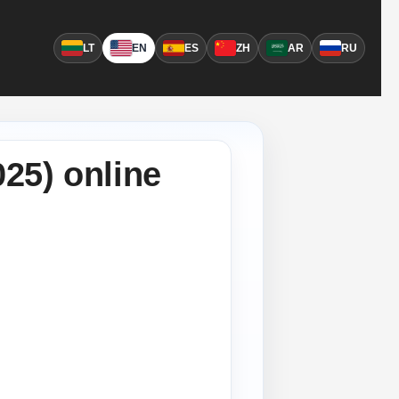
LT
EN
ES
ZH
AR
RU
25) online