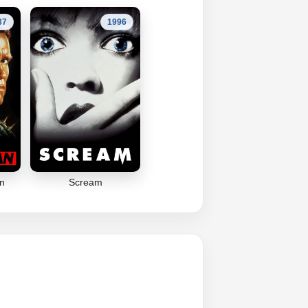
87
1996
n
Scream