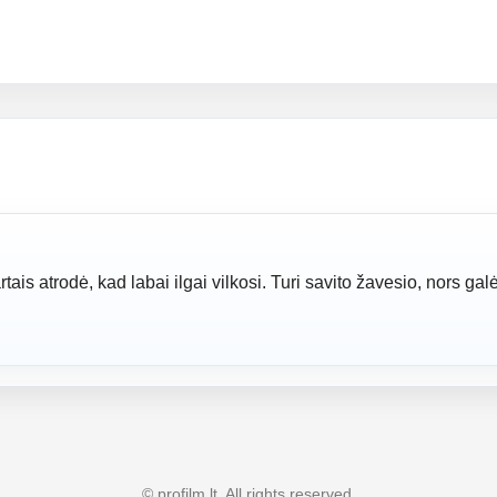
tais atrodė, kad labai ilgai vilkosi. Turi savito žavesio, nors gal
© profilm.lt. All rights reserved.