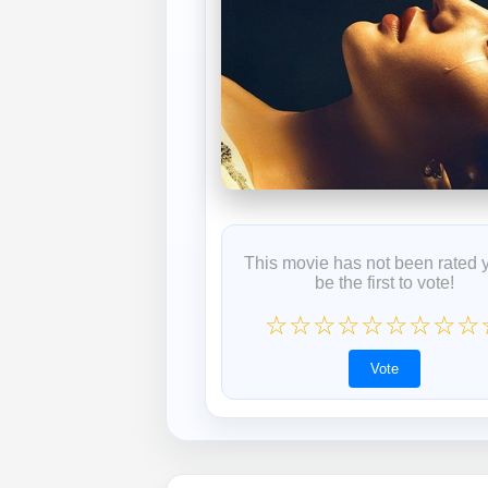
This movie has not been rated 
be the first to vote!
☆
☆
☆
☆
☆
☆
☆
☆
☆
Vote