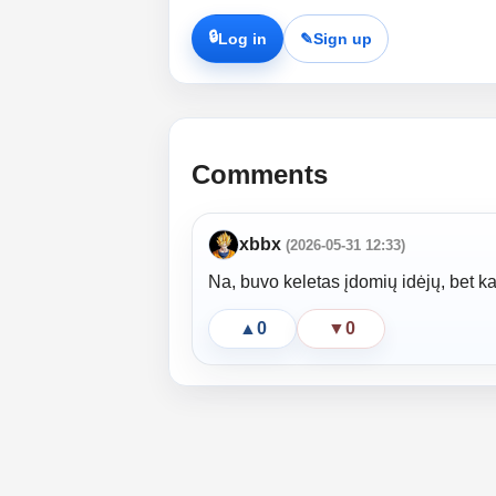
🔒
Log in
✎
Sign up
Comments
xbbx
(2026-05-31 12:33)
Na, buvo keletas įdomių idėjų, bet kar
▲
0
▼
0