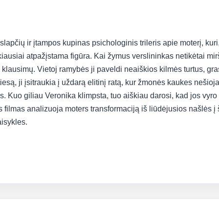
pčių ir įtampos kupinas psichologinis trileris apie moterį, kuri, n
iausiai atpažįstama figūra. Kai žymus verslininkas netikėtai mir
lausimų. Vietoj ramybės ji paveldi neaiškios kilmės turtus, gra
iesą, ji įsitraukia į uždarą elitinį ratą, kur žmonės kaukes nešioj
s. Kuo giliau Veronika klimpsta, tuo aiškiau darosi, kad jos vyro m
filmas analizuoja moters transformaciją iš liūdėjusios našlės į 
aisykles.