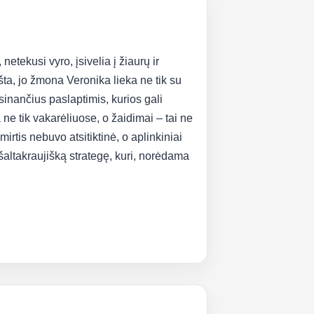
etekusi vyro, įsivelia į žiaurų ir
šta, jo žmona Veronika lieka ne tik su
sinančius paslaptimis, kurios gali
a ne tik vakarėliuose, o žaidimai – tai ne
irtis nebuvo atsitiktinė, o aplinkiniai
šaltakraujišką strategę, kuri, norėdama