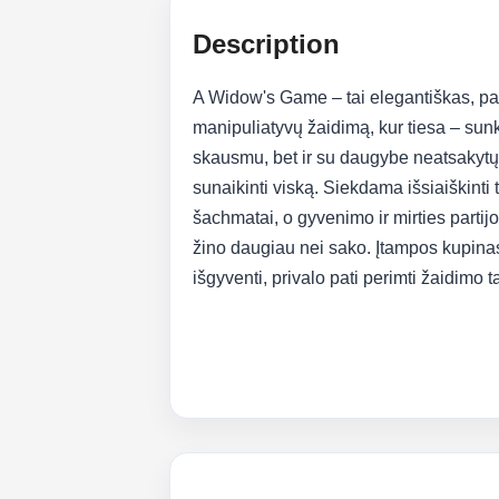
Description
A Widow's Game – tai elegantiškas, pasla
manipuliatyvų žaidimą, kur tiesa – sunk
skausmu, bet ir su daugybe neatsakytų k
sunaikinti viską. Siekdama išsiaiškinti t
šachmatai, o gyvenimo ir mirties partijo
žino daugiau nei sako. Įtampos kupinas 
išgyventi, privalo pati perimti žaidimo t