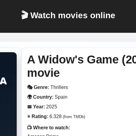
🎬 Watch movies online
A Widow's Game (20
movie
🎭 Genre:
Thrillers
🌍 Country:
Spain
📅 Year:
2025
⭐ Rating:
6.328
(from TMDb)
📺 Where to watch: