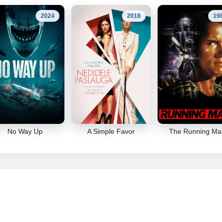
2024
2018
19
No Way Up
A Simple Favor
The Running Ma