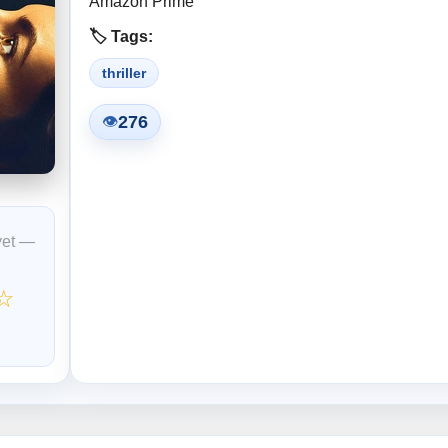
Amazon Prime
🏷️ Tags:
thriller
276
👁
yet —
☆