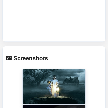
🖼️ Screenshots