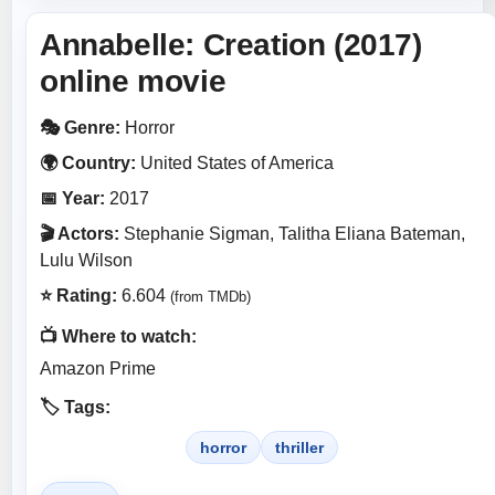
Annabelle: Creation (2017)
online movie
🎭 Genre:
Horror
🌍 Country:
United States of America
📅 Year:
2017
🎬 Actors:
Stephanie Sigman, Talitha Eliana Bateman,
Lulu Wilson
⭐ Rating:
6.604
(from TMDb)
📺 Where to watch:
Amazon Prime
🏷️ Tags:
horror
thriller