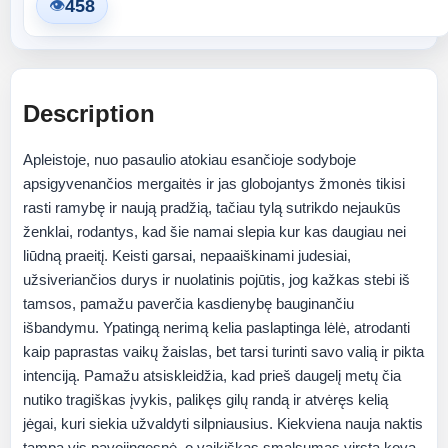
458
👁
Description
Apleistoje, nuo pasaulio atokiau esančioje sodyboje
apsigyvenančios mergaitės ir jas globojantys žmonės tikisi
rasti ramybę ir naują pradžią, tačiau tylą sutrikdo nejaukūs
ženklai, rodantys, kad šie namai slepia kur kas daugiau nei
liūdną praeitį. Keisti garsai, nepaaiškinami judesiai,
užsiveriančios durys ir nuolatinis pojūtis, jog kažkas stebi iš
tamsos, pamažu paverčia kasdienybę bauginančiu
išbandymu. Ypatingą nerimą kelia paslaptinga lėlė, atrodanti
kaip paprastas vaikų žaislas, bet tarsi turinti savo valią ir pikta
intenciją. Pamažu atsiskleidžia, kad prieš daugelį metų čia
nutiko tragiškas įvykis, palikęs gilų randą ir atvėręs kelią
jėgai, kuri siekia užvaldyti silpniausius. Kiekviena nauja naktis
tampa vis pavojingesnė, o vaikiškas smalsumas virsta kova