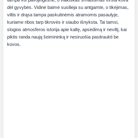
dėl gyvybės. Vidinė baimė susilieja su antgamte, o tikėjimas,
viltis ir drąsa tampa paskutinėmis atramomis pasaulyje,
kuriame ribos tarp tikrovės ir siaubo išnyksta. Tai tamsi,
slogios atmosferos istorija apie kaltę, apsėdimą ir neviltį, kai
piktis randa naują šeimininką ir nesiruošia pasitraukti be
kovos.