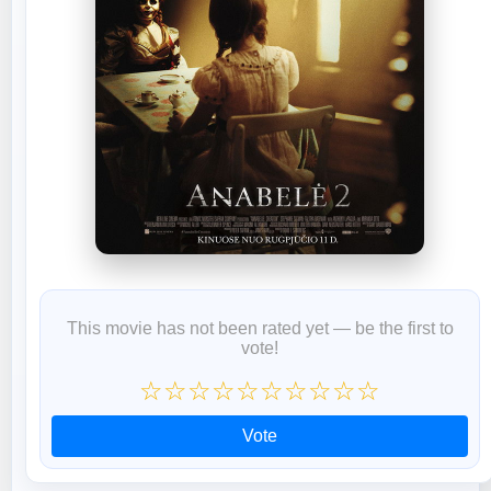
This movie has not been rated yet — be the first to
vote!
☆
☆
☆
☆
☆
☆
☆
☆
☆
☆
Vote