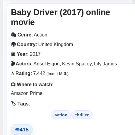
Baby Driver (2017) online
movie
🎭 Genre:
Action
🌍 Country:
United Kingdom
📅 Year:
2017
🎬 Actors:
Ansel Elgort, Kevin Spacey, Lily James
⭐ Rating:
7.442
(from TMDb)
📺 Where to watch:
Amazon Prime
🏷️ Tags:
action
thriller
415
👁