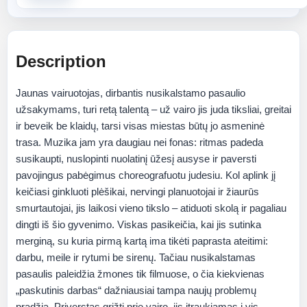
Description
Jaunas vairuotojas, dirbantis nusikalstamo pasaulio
užsakymams, turi retą talentą – už vairo jis juda tiksliai, greitai
ir beveik be klaidų, tarsi visas miestas būtų jo asmeninė
trasa. Muzika jam yra daugiau nei fonas: ritmas padeda
susikaupti, nuslopinti nuolatinį ūžesį ausyse ir paversti
pavojingus pabėgimus choreografuotu judesiu. Kol aplink jį
keičiasi ginkluoti plėšikai, nervingi planuotojai ir žiaurūs
smurtautojai, jis laikosi vieno tikslo – atiduoti skolą ir pagaliau
dingti iš šio gyvenimo. Viskas pasikeičia, kai jis sutinka
merginą, su kuria pirmą kartą ima tikėti paprasta ateitimi:
darbu, meile ir rytumi be sirenų. Tačiau nusikalstamas
pasaulis paleidžia žmones tik filmuose, o čia kiekvienas
„paskutinis darbas“ dažniausiai tampa naujų problemų
pradžia. Priverstas grįžti prie vairo, jis įtraukiamas į vis