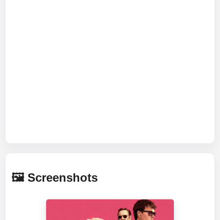
🖼️ Screenshots