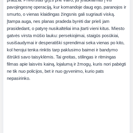
pavojingesnę operaciją, kur komandoje daug ego, paranojos ir
smurto, o vienas klaidingas žingsnis gali sugriauti viską.
Įtampa auga, nes planas pradeda byrėti dar prieš jam
prasidedant, o patyrę nusikaltėliai ima įtarti vieni kitus. Miesto
gatvės virsta mūšio lauku: persekiojimai, staigūs posūkiai,
susišaudymai ir desperatiški sprendimai seka vienas po kito,
kol herojui tenka rinktis tarp paklusimo baimei ir bandymo
ištrūkti savo taisyklėmis. Tai greitas, stilingas ir ritmingas
filmas apie laisvės kainą, lojalumą ir žmogų, kuris nori pabėgti
ne tik nuo policijos, bet ir nuo gyvenimo, kurio pats
nepasirinko.