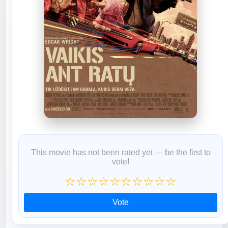
This movie has not been rated yet — be the first to
vote!
☆
☆
☆
☆
☆
☆
☆
☆
☆
☆
Vote