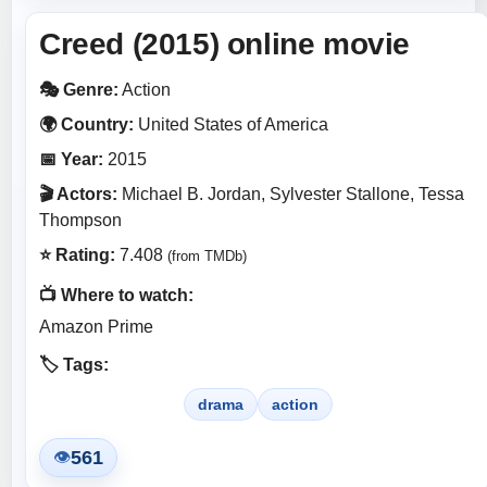
Creed (2015) online movie
🎭 Genre:
Action
🌍 Country:
United States of America
📅 Year:
2015
🎬 Actors:
Michael B. Jordan, Sylvester Stallone, Tessa
Thompson
⭐ Rating:
7.408
(from TMDb)
📺 Where to watch:
Amazon Prime
🏷️ Tags:
drama
action
561
👁