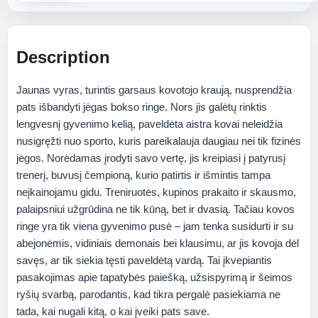
Description
Jaunas vyras, turintis garsaus kovotojo kraują, nusprendžia
pats išbandyti jėgas bokso ringe. Nors jis galėtų rinktis
lengvesnį gyvenimo kelią, paveldėta aistra kovai neleidžia
nusigręžti nuo sporto, kuris pareikalauja daugiau nei tik fizinės
jėgos. Norėdamas įrodyti savo vertę, jis kreipiasi į patyrusį
trenerį, buvusį čempioną, kurio patirtis ir išmintis tampa
neįkainojamu gidu. Treniruotės, kupinos prakaito ir skausmo,
palaipsniui užgrūdina ne tik kūną, bet ir dvasią. Tačiau kovos
ringe yra tik viena gyvenimo pusė – jam tenka susidurti ir su
abejonėmis, vidiniais demonais bei klausimu, ar jis kovoja dėl
savęs, ar tik siekia tęsti paveldėtą vardą. Tai įkvepiantis
pasakojimas apie tapatybės paiešką, užsispyrimą ir šeimos
ryšių svarbą, parodantis, kad tikra pergalė pasiekiama ne
tada, kai nugali kitą, o kai įveiki pats save.