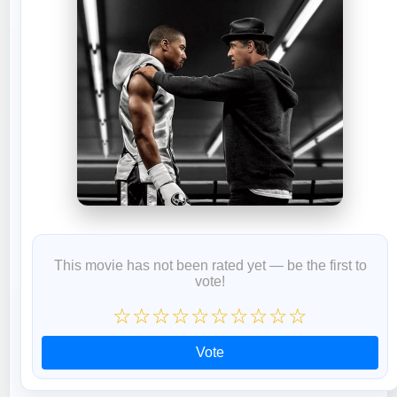
This movie has not been rated yet — be the first to
vote!
☆
☆
☆
☆
☆
☆
☆
☆
☆
☆
Vote