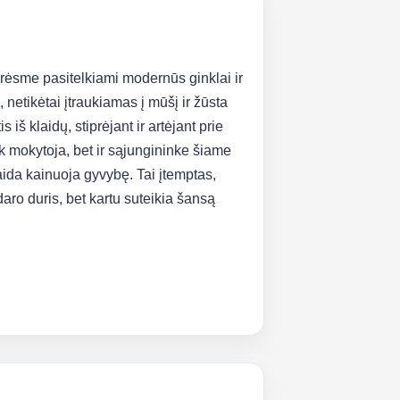
 grėsme pasitelkiami modernūs ginklai ir
 netikėtai įtraukiamas į mūšį ir žūsta
 iš klaidų, stiprėjant ir artėjant prie
ik mokytoja, bet ir sąjungininke šiame
aida kainuoja gyvybę. Tai įtemptas,
aro duris, bet kartu suteikia šansą