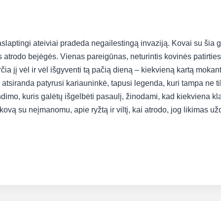
aslaptingi ateiviai pradeda negailestingą invaziją. Kovai su šia
 atrodo bejėgės. Vienas pareigūnas, neturintis kovinės patirties,
ia jį vėl ir vėl išgyventi tą pačią dieną – kiekvieną kartą mokantis
e atsiranda patyrusi kariauninkė, tapusi legenda, kuri tampa ne t
ndimo, kuris galėtų išgelbėti pasaulį, žinodami, kad kiekviena kl
ovą su neįmanomu, apie ryžtą ir viltį, kai atrodo, jog likimas užd