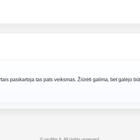
ais pasikartoja tas pats veiksmas. Žiūrėti galima, bet galėjo būt
© profilm.lt. All rights reserved.