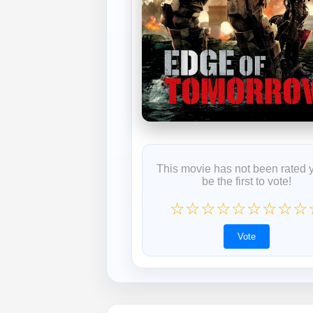
This movie has not been rated 
be the first to vote!
☆
☆
☆
☆
☆
☆
☆
☆
☆
Vote