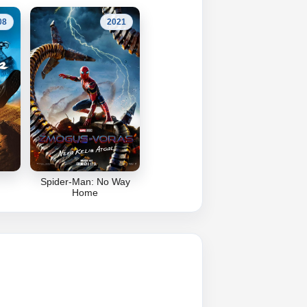
08
2021
Spider‑Man: No Way
Home