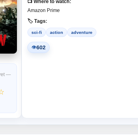
📺 Where to watch:
Amazon Prime
🏷️ Tags:
sci-fi
action
adventure
602
👁
yet —
☆