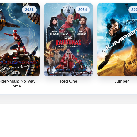
2021
2024
20
ider-Man: No Way
Red One
Jumper
Home