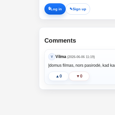
🔒
Log in
✎
Sign up
Comments
Vilma
V
(2026-06-06 11:19)
Įdomus filmas, nors pasirodė, kad kart
▲
0
▼
0