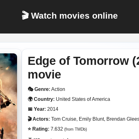
🎬 Watch movies online
Edge of Tomorrow (2
movie
🎭 Genre:
Action
🌍 Country:
United States of America
📅 Year:
2014
🎬 Actors:
Tom Cruise, Emily Blunt, Brendan Glee
⭐ Rating:
7.632
(from TMDb)