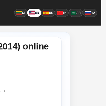
LT
EN
ES
ZH
AR
RU
014) online
son