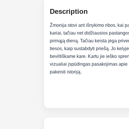
Description
Žmonija stovi ant išnykimo ribos, kai p
kariai, tačiau net didžiausios pastangos
pirmąją dieną. Tačiau keista jėga priverč
tiesos, kaip sustabdyti priešą. Jo kelyj
beviltiškame kare. Kartu jie ieško spre
vizualiai įspūdingas pasakojimas apie k
pakeisti istoriją.