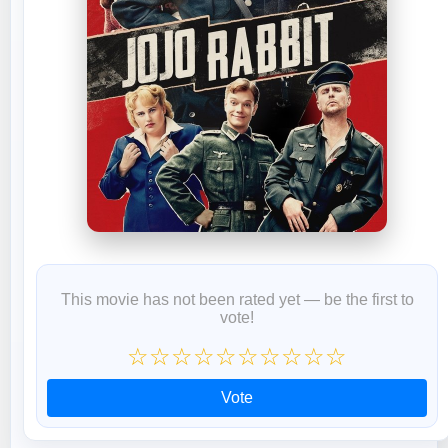
This movie has not been rated yet — be the first to
vote!
☆
☆
☆
☆
☆
☆
☆
☆
☆
☆
Vote