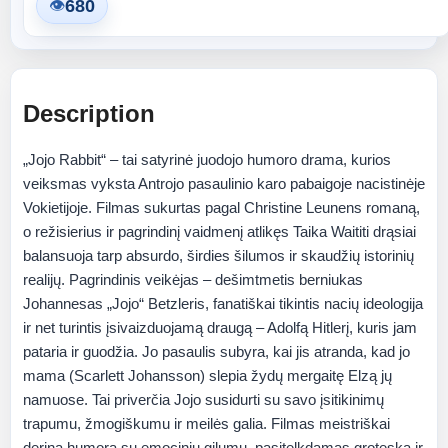
680
👁
Description
„Jojo Rabbit“ – tai satyrinė juodojo humoro drama, kurios
veiksmas vyksta Antrojo pasaulinio karo pabaigoje nacistinėje
Vokietijoje. Filmas sukurtas pagal Christine Leunens romaną,
o režisierius ir pagrindinį vaidmenį atlikęs Taika Waititi drąsiai
balansuoja tarp absurdo, širdies šilumos ir skaudžių istorinių
realijų. Pagrindinis veikėjas – dešimtmetis berniukas
Johannesas „Jojo“ Betzleris, fanatiškai tikintis nacių ideologija
ir net turintis įsivaizduojamą draugą – Adolfą Hitlerį, kuris jam
pataria ir guodžia. Jo pasaulis subyra, kai jis atranda, kad jo
mama (Scarlett Johansson) slepia žydų mergaitę Elzą jų
namuose. Tai priverčia Jojo susidurti su savo įsitikinimų
trapumu, žmogiškumu ir meilės galia. Filmas meistriškai
derina humorą su emociniu gilumu, pasitelkdamas groteską ir