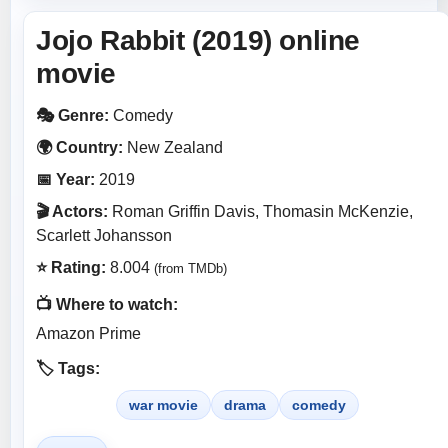
Jojo Rabbit (2019) online
movie
🎭 Genre:
Comedy
🌍 Country:
New Zealand
📅 Year:
2019
🎬 Actors:
Roman Griffin Davis, Thomasin McKenzie,
Scarlett Johansson
⭐ Rating:
8.004
(from TMDb)
📺 Where to watch:
Amazon Prime
🏷️ Tags:
war movie
drama
comedy