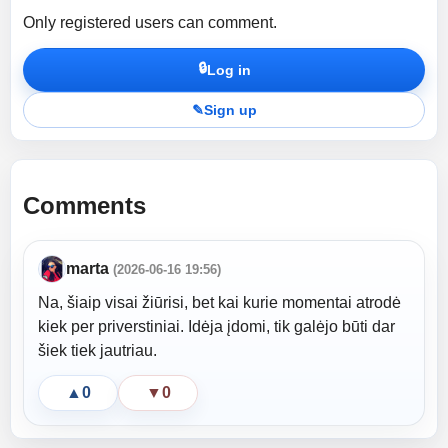
Only registered users can comment.
🔒
Log in
✎
Sign up
Comments
marta
(2026-06-16 19:56)
Na, šiaip visai žiūrisi, bet kai kurie momentai atrodė
kiek per priverstiniai. Idėja įdomi, tik galėjo būti dar
šiek tiek jautriau.
▲
0
▼
0