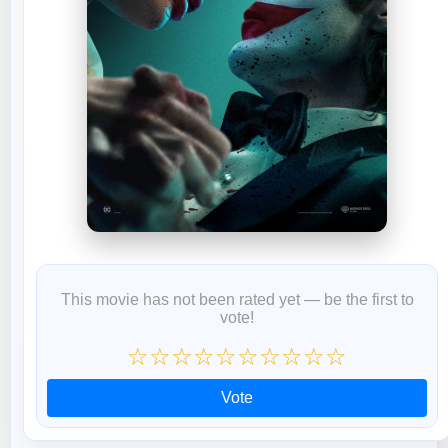
This movie has not been rated yet — be the first to
vote!
☆
☆
☆
☆
☆
☆
☆
☆
☆
☆
Vote