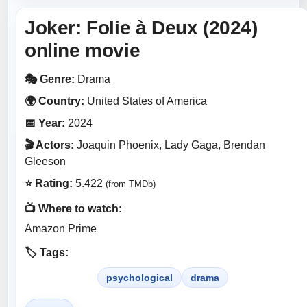
Joker: Folie à Deux (2024)
online movie
🎭 Genre:
Drama
🌍 Country:
United States of America
📅 Year:
2024
🎬 Actors:
Joaquin Phoenix, Lady Gaga, Brendan
Gleeson
⭐ Rating:
5.422
(from TMDb)
📺 Where to watch:
Amazon Prime
🏷️ Tags:
psychological
drama