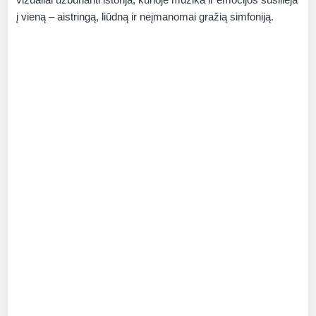
į vieną – aistringą, liūdną ir neįmanomai gražią simfoniją.