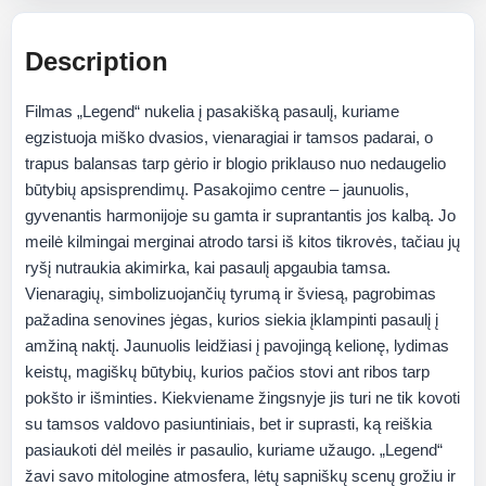
Description
Filmas „Legend“ nukelia į pasakišką pasaulį, kuriame
egzistuoja miško dvasios, vienaragiai ir tamsos padarai, o
trapus balansas tarp gėrio ir blogio priklauso nuo nedaugelio
būtybių apsisprendimų. Pasakojimo centre – jaunuolis,
gyvenantis harmonijoje su gamta ir suprantantis jos kalbą. Jo
meilė kilmingai merginai atrodo tarsi iš kitos tikrovės, tačiau jų
ryšį nutraukia akimirka, kai pasaulį apgaubia tamsa.
Vienaragių, simbolizuojančių tyrumą ir šviesą, pagrobimas
pažadina senovines jėgas, kurios siekia įklampinti pasaulį į
amžiną naktį. Jaunuolis leidžiasi į pavojingą kelionę, lydimas
keistų, magiškų būtybių, kurios pačios stovi ant ribos tarp
pokšto ir išminties. Kiekviename žingsnyje jis turi ne tik kovoti
su tamsos valdovo pasiuntiniais, bet ir suprasti, ką reiškia
pasiaukoti dėl meilės ir pasaulio, kuriame užaugo. „Legend“
žavi savo mitologine atmosfera, lėtų sapniškų scenų grožiu ir