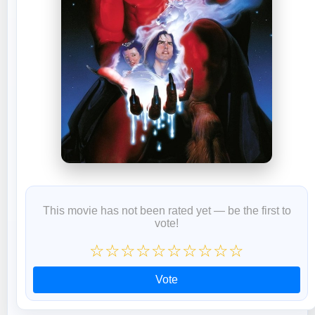
This movie has not been rated yet — be the first to
vote!
☆
☆
☆
☆
☆
☆
☆
☆
☆
☆
Vote