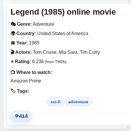
Legend (1985) online movie
🎭 Genre:
Adventure
🌍 Country:
United States of America
📅 Year:
1985
🎬 Actors:
Tom Cruise, Mia Sara, Tim Curry
⭐ Rating:
6.236
(from TMDb)
📺 Where to watch:
Amazon Prime
🏷️ Tags:
sci-fi
adventure
414
👁