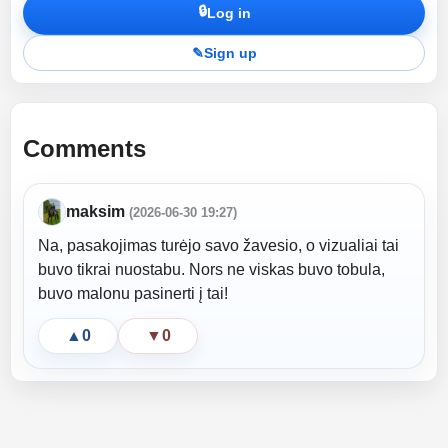
🔒
Log in
✎
Sign up
Comments
maksim
(2026-06-30 19:27)
Na, pasakojimas turėjo savo žavesio, o vizualiai tai
buvo tikrai nuostabu. Nors ne viskas buvo tobula,
buvo malonu pasinerti į tai!
▲
0
▼
0