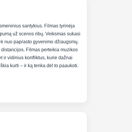
smeninius santykius. Filmas tyrinėja
trapumą už scenos ribų. Veiksmas sukasi
tskyrė nuo paprasto gyvenimo džiaugsmų.
 distancijos. Filmas perteikia muzikos
t ir vidinius konfliktus, kurie dažnai
škia kurti – ir ką tenka dėl to paaukoti.