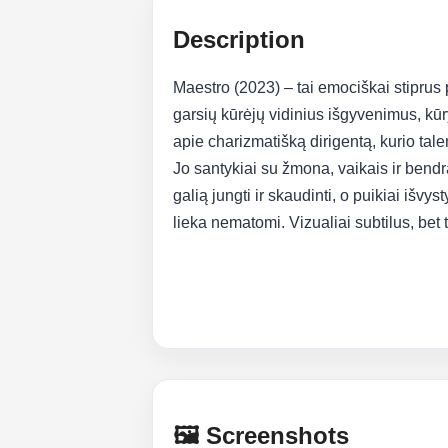
Description
Maestro (2023) – tai emociškai stiprus
garsių kūrėjų vidinius išgyvenimus, kū
apie charizmatišką dirigentą, kurio tal
Jo santykiai su žmona, vaikais ir bendr
galią jungti ir skaudinti, o puikiai išvys
lieka nematomi. Vizualiai subtilus, bet t
🖼️ Screenshots