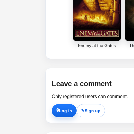
Enemy at the Gates
Th
Leave a comment
Only registered users can comment.
🔒
Log in
✎
Sign up