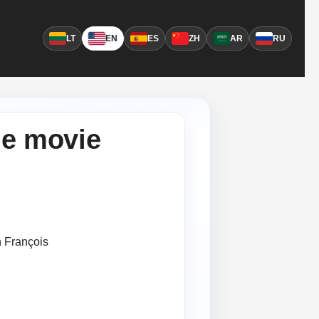
LT
EN
ES
ZH
AR
RU
ne movie
 François