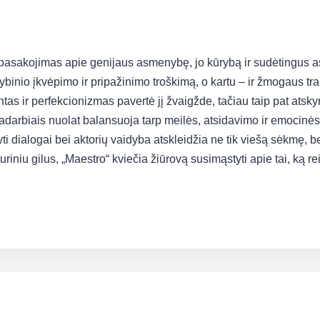
 pasakojimas apie genijaus asmenybę, jo kūrybą ir sudėtingus a
rybinio įkvėpimo ir pripažinimo troškimą, o kartu – ir žmogaus 
entas ir perfekcionizmas pavertė jį žvaigžde, tačiau taip pat a
adarbiais nuolat balansuoja tarp meilės, atsidavimo ir emocinės
tyti dialogai bei aktorių vaidyba atskleidžia ne tik viešą sėkmę, be
uriniu gilus, „Maestro“ kviečia žiūrovą susimąstyti apie tai, ką rei