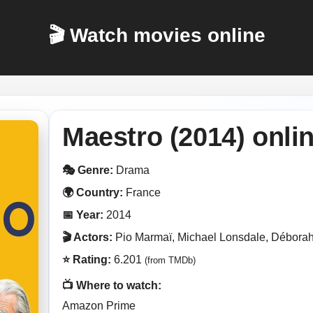
🎬 Watch movies online
Maestro (2014) onli
🎭 Genre:
Drama
🌍 Country:
France
📅 Year:
2014
🎬 Actors:
Pio Marmaï, Michael Lonsdale, Déborah
⭐ Rating:
6.201
(from TMDb)
📺 Where to watch:
Amazon Prime