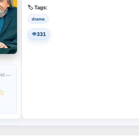
🏷️ Tags:
drama
331
👁
yet —
☆