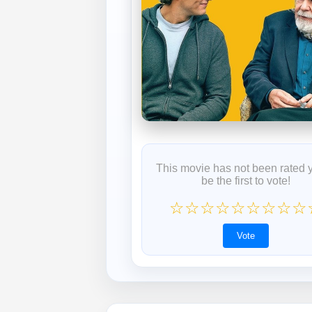
This movie has not been rated 
be the first to vote!
☆
☆
☆
☆
☆
☆
☆
☆
☆
Vote