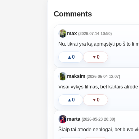
Comments
max
(2026-07-14 10:50)
Nu, tikrai yra ką apmąstyti po šito fi
▲
0
▼
0
maksim
(2026-06-04 12:07)
Visai vykęs filmas, bet kartais atrod
▲
0
▼
0
marta
(2026-05-23 20:30)
Šiaip tai atrodė neblogai, bet buvo vi