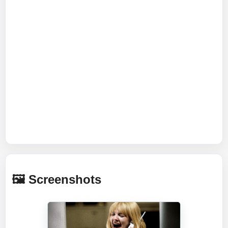
🖼️ Screenshots