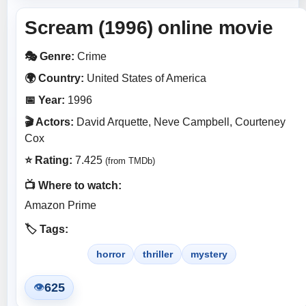
Scream (1996) online movie
🎭 Genre:
Crime
🌍 Country:
United States of America
📅 Year:
1996
🎬 Actors:
David Arquette, Neve Campbell, Courteney
Cox
⭐ Rating:
7.425
(from TMDb)
📺 Where to watch:
Amazon Prime
🏷️ Tags:
horror
thriller
mystery
625
👁