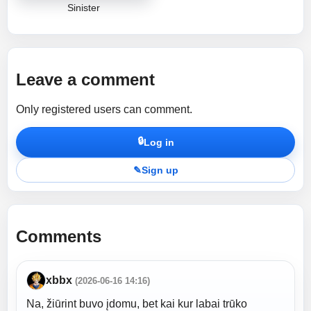
Sinister
Leave a comment
Only registered users can comment.
🔒
Log in
✎
Sign up
Comments
xbbx
(2026-06-16 14:16)
Na, žiūrint buvo įdomu, bet kai kur labai trūko