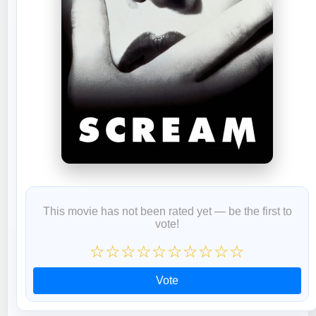
This movie has not been rated yet — be the first to
vote!
☆
☆
☆
☆
☆
☆
☆
☆
☆
☆
Vote