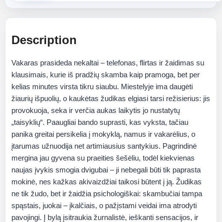
Description
Vakaras prasideda nekaltai – telefonas, flirtas ir žaidimas su
klausimais, kurie iš pradžių skamba kaip pramoga, bet per
kelias minutes virsta tikru siaubu. Miestelyje ima daugėti
žiaurių išpuolių, o kaukėtas žudikas elgiasi tarsi režisierius: jis
provokuoja, seka ir verčia aukas laikytis jo nustatytų
„taisyklių“. Paaugliai bando suprasti, kas vyksta, tačiau
panika greitai persikelia į mokyklą, namus ir vakarėlius, o
įtarumas užnuodija net artimiausius santykius. Pagrindinė
mergina jau gyvena su praeities šešėliu, todėl kiekvienas
naujas įvykis smogia dvigubai – ji nebegali būti tik paprasta
mokinė, nes kažkas akivaizdžiai taikosi būtent į ją. Žudikas
ne tik žudo, bet ir žaidžia psichologiškai: skambučiai tampa
spąstais, juokai – įkalčiais, o pažįstami veidai ima atrodyti
pavojingi. Į bylą įsitraukia žurnalistė, ieškanti sensacijos, ir