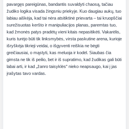
pavargęs pareigūnas, bandantis suvaldyti chaosą, tačiau
žudiko logika visada žingsniu priekyje. Kuo daugiau aukų, tuo
labiau aiškėja, kad tai nėra atsitiktinė prievarta – tai kruopščiai
surežisuotas keršto ir manipuliacijos planas, paremtas tuo,
kad žmonės patys pradėtų vieni kitais nepasitikėti. Vakarėlis,
kuris turėjo būti tik linksmybės, virsta paskutine arena, kurioje
išryškėja tikrieji veidai, o išgyventi reiškia ne bėgti
greičiausiai, o mąstyti, kas meluoja ir kodėl. Siaubas čia
gimsta ne tik iš peilio, bet ir iš supratimo, kad žudikas gali būti
labai arti, ir kad „žanro taisyklės“ nieko neapsaugo, kai į jas
įrašytas tavo vardas.