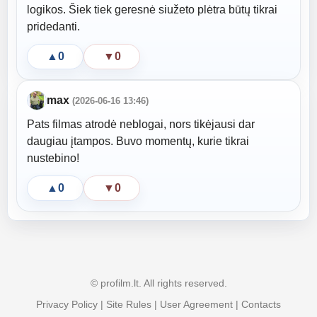
logikos. Šiek tiek geresnė siužeto plėtra būtų tikrai
pridedanti.
▲
0
▼
0
max
(2026-06-16 13:46)
Pats filmas atrodė neblogai, nors tikėjausi dar
daugiau įtampos. Buvo momentų, kurie tikrai
nustebino!
▲
0
▼
0
© profilm.lt. All rights reserved.
Privacy Policy
|
Site Rules
|
User Agreement
|
Contacts