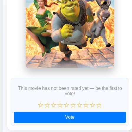
This movie has not been rated yet — be the first to
vote!
☆
☆
☆
☆
☆
☆
☆
☆
☆
☆
Vote