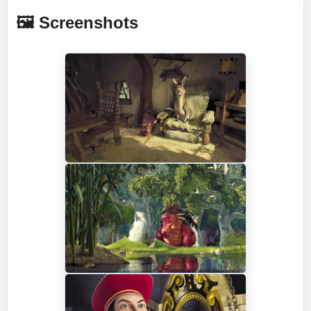
🖼️ Screenshots