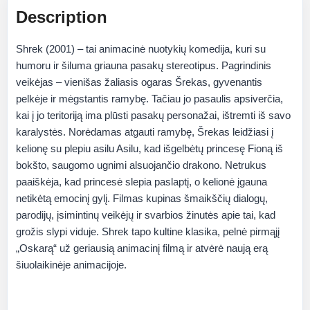
Description
Shrek (2001) – tai animacinė nuotykių komedija, kuri su
humoru ir šiluma griauna pasakų stereotipus. Pagrindinis
veikėjas – vienišas žaliasis ogaras Šrekas, gyvenantis
pelkėje ir mėgstantis ramybę. Tačiau jo pasaulis apsiverčia,
kai į jo teritoriją ima plūsti pasakų personažai, ištremti iš savo
karalystės. Norėdamas atgauti ramybę, Šrekas leidžiasi į
kelionę su plepiu asilu Asilu, kad išgelbėtų princesę Fioną iš
bokšto, saugomo ugnimi alsuojančio drakono. Netrukus
paaiškėja, kad princesė slepia paslaptį, o kelionė įgauna
netikėtą emocinį gylį. Filmas kupinas šmaikščių dialogų,
parodijų, įsimintinų veikėjų ir svarbios žinutės apie tai, kad
grožis slypi viduje. Shrek tapo kultine klasika, pelnė pirmąjį
„Oskarą“ už geriausią animacinį filmą ir atvėrė naują erą
šiuolaikinėje animacijoje.