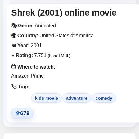
Shrek (2001) online movie
🎭 Genre:
Animated
🌍 Country:
United States of America
📅 Year:
2001
⭐ Rating:
7.751
(from TMDb)
📺 Where to watch:
Amazon Prime
🏷️ Tags:
kids movie
adventure
comedy
678
👁