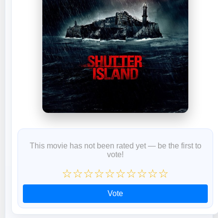
This movie has not been rated yet — be the first to
vote!
☆
☆
☆
☆
☆
☆
☆
☆
☆
☆
Vote