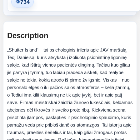
734
👁
Description
„Shutter Island“ – tai psichologinis trileris apie JAV maršalą
Tedį Danielsą, kuris atvyksta į izoliuotą psichiatrinę ligoninę
saloje, kad ištirtų vienos pacientės dingimą. Tačiau kuo giliau
jis panyra į tyrimą, tuo labiau pradeda aiškėti, kad realybė
saloje ne tokia, kokia atrodo iš pirmo žvilgsnio. Viskas – nuo
personalo elgesio iki pačios salos atmosferos – kelia įtarimų,
o Tediui ima kilti klausimų ne tik apie įvykį, bet ir apie patį
save. Filmas meistriškai žaidžia žiūrovo lūkesčiais, keldamas
abejones dėl tikrovės ir sveiko proto ribų. Kiekviena scena
prisotinta įtampos, paslapties ir psichologinio spaudimo, kuris
pamažu veda prie pribloškiančios atomazgos. Tai istorija apie
traumas, praeities šešėlius ir tai, kaip giliai žmogaus protas
gali nuslėpti savo tiesas. Režisūra, kinematografija ir įtaigi