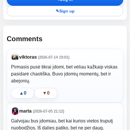
✎
Sign up
Comments
viktoras
(2026-07-14 19:01)
Pirmasis pusė tikrai įdomi, bet vėliau kažkaip viskas
pasidarė chaotiška. Buvo įdomių momentų, bet ir
abejonių.
▲
0
▼
0
marta
(2026-07-05 21:12)
Galvojau bus įdomiau, bet kai kurios vietos truputį
nuobodžios. Iš dalies patiko, bet ne per daug.