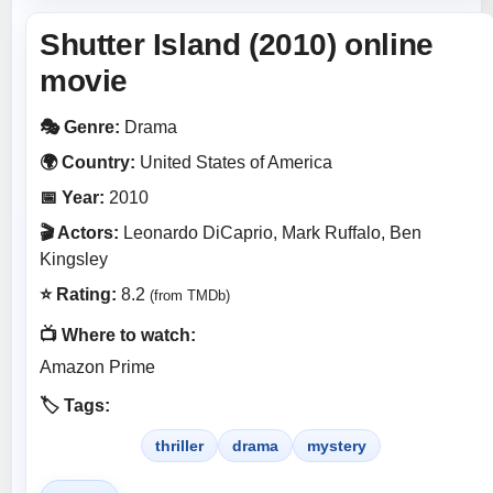
Shutter Island (2010) online
movie
🎭 Genre:
Drama
🌍 Country:
United States of America
📅 Year:
2010
🎬 Actors:
Leonardo DiCaprio, Mark Ruffalo, Ben
Kingsley
⭐ Rating:
8.2
(from TMDb)
📺 Where to watch:
Amazon Prime
🏷️ Tags:
thriller
drama
mystery