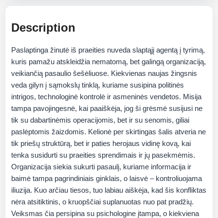
Description
Paslaptinga žinutė iš praeities nuveda slaptąjį agentą į tyrimą,
kuris pamažu atskleidžia nematomą, bet galingą organizaciją,
veikiančią pasaulio šešėliuose. Kiekvienas naujas žingsnis
veda gilyn į sąmokslų tinklą, kuriame susipina politinės
intrigos, technologinė kontrolė ir asmeninės vendetos. Misija
tampa pavojingesnė, kai paaiškėja, jog ši grėsmė susijusi ne
tik su dabartinėmis operacijomis, bet ir su senomis, giliai
paslėptomis žaizdomis. Kelionė per skirtingas šalis atveria ne
tik priešų struktūrą, bet ir paties herojaus vidinę kovą, kai
tenka susidurti su praeities sprendimais ir jų pasekmėmis.
Organizacija siekia sukurti pasaulį, kuriame informacija ir
baimė tampa pagrindiniais ginklais, o laisvė – kontroliuojama
iliuzija. Kuo arčiau tiesos, tuo labiau aiškėja, kad šis konfliktas
nėra atsitiktinis, o kruopščiai suplanuotas nuo pat pradžių.
Veiksmas čia persipina su psichologine įtampa, o kiekviena