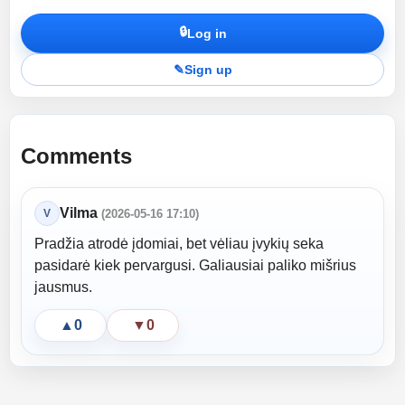
🔒
Log in
✎
Sign up
Comments
Vilma
V
(2026-05-16 17:10)
Pradžia atrodė įdomiai, bet vėliau įvykių seka
pasidarė kiek pervargusi. Galiausiai paliko mišrius
jausmus.
▲
0
▼
0