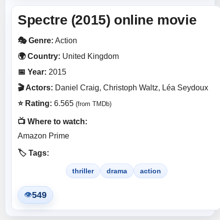
Spectre (2015) online movie
🎭 Genre:
Action
🌍 Country:
United Kingdom
📅 Year:
2015
🎬 Actors:
Daniel Craig, Christoph Waltz, Léa Seydoux
⭐ Rating:
6.565
(from TMDb)
📺 Where to watch:
Amazon Prime
🏷️ Tags:
thriller
drama
action
549
👁