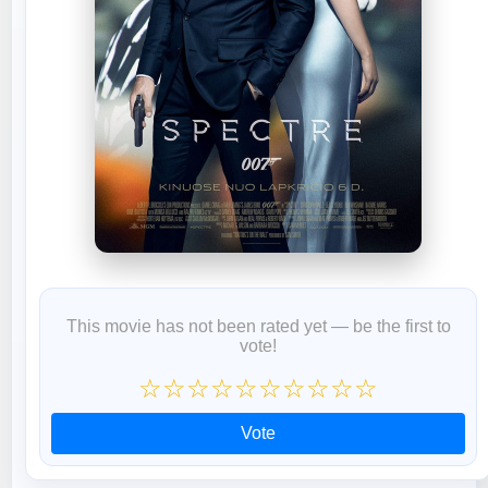
This movie has not been rated yet — be the first to
vote!
☆
☆
☆
☆
☆
☆
☆
☆
☆
☆
Vote