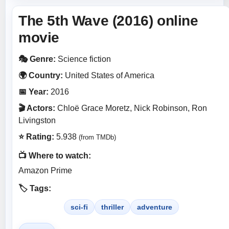
The 5th Wave (2016) online
movie
🎭 Genre:
Science fiction
🌍 Country:
United States of America
📅 Year:
2016
🎬 Actors:
Chloë Grace Moretz, Nick Robinson, Ron
Livingston
⭐ Rating:
5.938
(from TMDb)
📺 Where to watch:
Amazon Prime
🏷️ Tags:
sci-fi
thriller
adventure