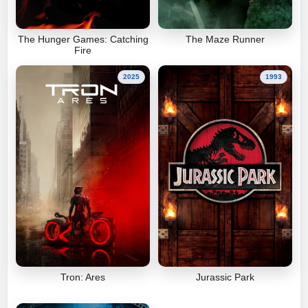
The Hunger Games: Catching
The Maze Runner
Fire
2025
1993
Tron: Ares
Jurassic Park