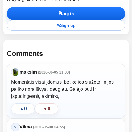
🔒
Log in
✎
Sign up
Comments
maksim
(2026-06-05 21:09)
Momentais visai įdomus, bet kelios siužeto linijos
paliko norą išvysti daugiau. Galėjo būti ir
įspūdingesnių akimirkų.
▲
0
▼
0
Vilma
V
(2026-05-08 04:55)