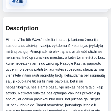
495
👁
Description
Filmas „The 5th Wave“ nukelia į pasaulį, kuriame žmonija
susiduria su ateivių invazija, vykdoma iš keturių jau įvykdytų
mirtinų bangų. Pirmoji atėmė elektrą, antroji atnešė stichines
nelaimes, trečioji sunaikino miestus, o ketvirtoji metė žudikus,
kurie nebeatskiriami nuo žmonių. Paauglė Kasi, iš paprasto
gyvenimo spėjus patirti tik jaunystės rūpesčius, staiga tampa
vienintele viltimi rasti pagrobtą brolį. Keliaudama per sugriautą
šalį, ji kovoja ne tik su fiziniais pavojais, bet ir su
nepasitikėjimu, nes šiame pasaulyje niekas nebėra taip, kaip
atrodo. Netikėtai sutiktas paslaptingas vaikinas priverčia ją
abejoti, ar galima pasitikėti kuo nors, kai priešas gali slėptis
už bet kurio veido. Tamsi atmosfera, jausminga istorija ir
nuolatinė įtampa susipina į pasakojimą, kuriame didžiausia