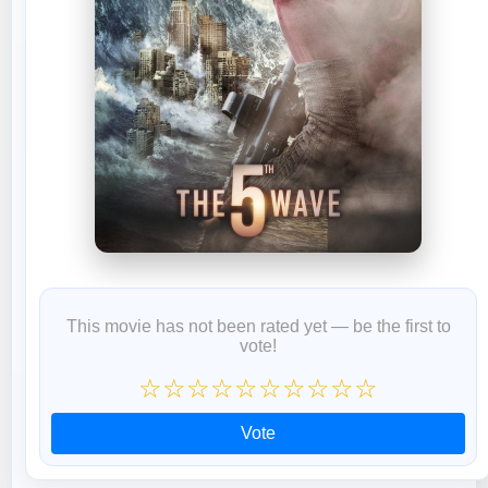
This movie has not been rated yet — be the first to
vote!
☆
☆
☆
☆
☆
☆
☆
☆
☆
☆
Vote