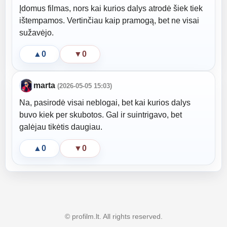
Įdomus filmas, nors kai kurios dalys atrodė šiek tiek
ištempamos. Vertinčiau kaip pramogą, bet ne visai
sužavėjo.
▲
0
▼
0
marta
(2026-05-05 15:03)
Na, pasirodė visai neblogai, bet kai kurios dalys
buvo kiek per skubotos. Gal ir suintrigavo, bet
galėjau tikėtis daugiau.
▲
0
▼
0
© profilm.lt. All rights reserved.