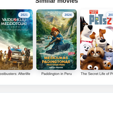
Similar movies
2021
2024
20
stbusters: Afterlife
Paddington in Peru
The Secret Life of P