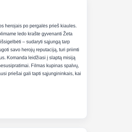
os herojais po pergalės prieš kiaules.
 tolimame ledo krašte gyvenanti Žeta
išsigelbėti – sudaryti sąjungą tarp
oti savo herojų reputaciją, turi priimti
ius. Komanda leidžiasi į slaptą misiją
nesusipratimai. Filmas kupinas spalvų,
i priešai gali tapti sąjungininkais, kai