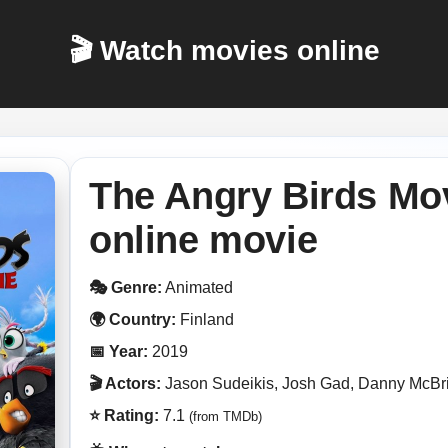
🎬 Watch movies online
The Angry Birds Mov
online movie
🎭 Genre:
Animated
🌍 Country:
Finland
📅 Year:
2019
🎬 Actors:
Jason Sudeikis, Josh Gad, Danny McBr
⭐ Rating:
7.1
(from TMDb)