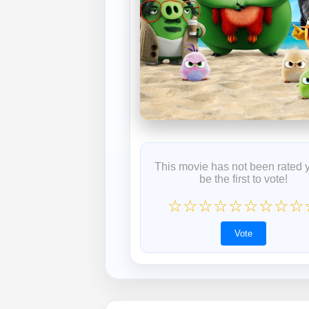
This movie has not been rated 
be the first to vote!
☆
☆
☆
☆
☆
☆
☆
☆
☆
Vote