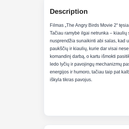
Description
Filmas „The Angry Birds Movie 2“ tęsia 
Tačiau ramybė ilgai netrunka – kiaulių 
nusprendžia sunaikinti abi salas, kad už
paukščių ir kiaulių, kurie dar visai ne
komandinį darbą, o kartu išmokti pasitik
ledo lyčių ir pavojingų mechanizmų pas
energijos ir humoro, tačiau taip pat ka
iškyla tikras pavojus.