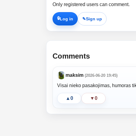
Only registered users can comment.
🔒
Log in
✎
Sign up
Comments
maksim
(2026-06-20 19:45)
Visai nieko pasakojimas, humoras tikr
▲
0
▼
0