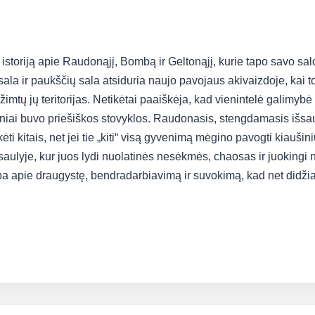
istoriją apie Raudonąjį, Bombą ir Geltonąjį, kurie tapo savo sal
sala ir paukščių sala atsiduria naujo pavojaus akivaizdoje, kai
imtų jų teritorijas. Netikėtai paaiškėja, kad vienintelė galimybė 
seniai buvo priešiškos stovyklos. Raudonasis, stengdamasis išsaug
ėti kitais, net jei tie „kiti“ visą gyvenimą mėgino pavogti kiaušin
aulyje, kur juos lydi nuolatinės nesėkmės, chaosas ir juokingi 
lba apie draugystę, bendradarbiavimą ir suvokimą, kad net didžiaus