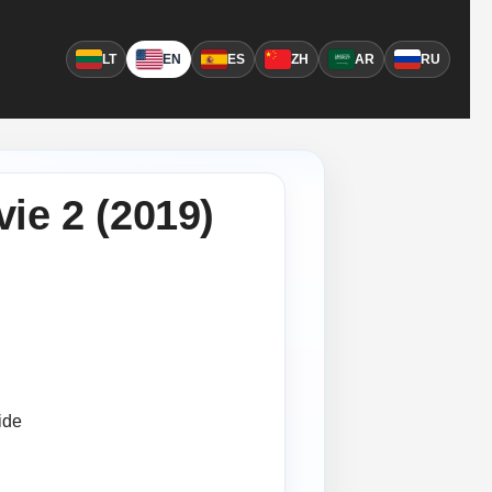
LT
EN
ES
ZH
AR
RU
ie 2 (2019)
ide