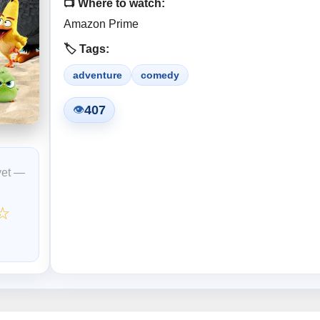
📺 Where to watch:
Amazon Prime
🏷️ Tags:
adventure
comedy
407
👁
yet —
☆