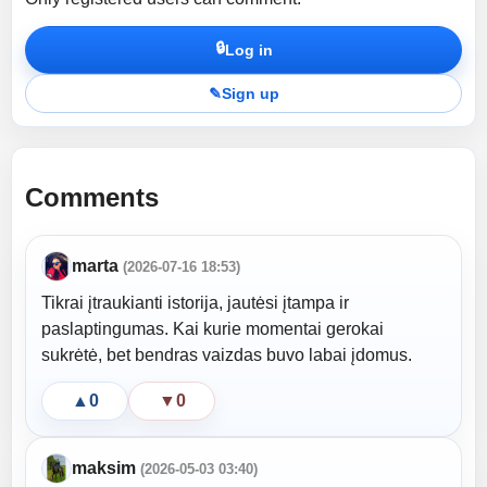
🔒
Log in
✎
Sign up
Comments
marta
(2026-07-16 18:53)
Tikrai įtraukianti istorija, jautėsi įtampa ir
paslaptingumas. Kai kurie momentai gerokai
sukrėtė, bet bendras vaizdas buvo labai įdomus.
▲
0
▼
0
maksim
(2026-05-03 03:40)