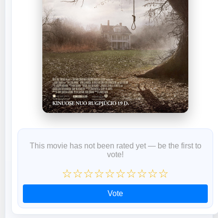
This movie has not been rated yet — be the first to
vote!
☆
☆
☆
☆
☆
☆
☆
☆
☆
☆
Vote