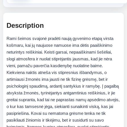
Description
Rami šeimos svajonė pradėti naują gyvenimo etapą virsta
košmaru, kai jų naujuose namuose ima dėtis paaiškinimo
neturintys reiškiniai. Keisti garsai, nepaaiškinami šešėliai,
slogi atmosfera ir nuolat stiprėjantis jausmas, kad jie nėra
vieni, pamažu paverčia kasdienybę nuolatine baime.
Kiekviena naktis atneša vis stipresnius išbandymus, o
artimiausi žmonės ima jausti ne tik fizinę grėsmę, bet ir
psichologinį spaudimą, ardantį santykius ir ramybę. Į pagalbą
atvyksta žmonės, tyrinėjantys antgamtinius reiškinius, ir jie
greitai supranta, kad tai ne paprastas namų apsėdimo atvejis,
o kur kas tamsesnė jėga, siekianti sunaikinti viską, kas jai
pasipriešina. Kovai su nematoma grėsme tenka ne tik
pasikliauti žiniomis ir tikėjimu, bet ir susidurti su savo
baimėmis. Įtampos kupina atmosfera, nuolat stiprėjantis