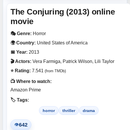
The Conjuring (2013) online
movie
🎭 Genre:
Horror
🌍 Country:
United States of America
📅 Year:
2013
🎬 Actors:
Vera Farmiga, Patrick Wilson, Lili Taylor
⭐ Rating:
7.541
(from TMDb)
📺 Where to watch:
Amazon Prime
🏷️ Tags:
horror
thriller
drama
642
👁