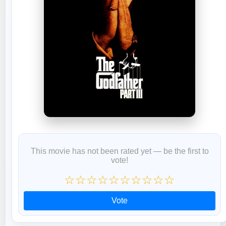
This movie has not been rated yet — be the first to
vote!
☆
☆
☆
☆
☆
☆
☆
☆
☆
☆
Vote