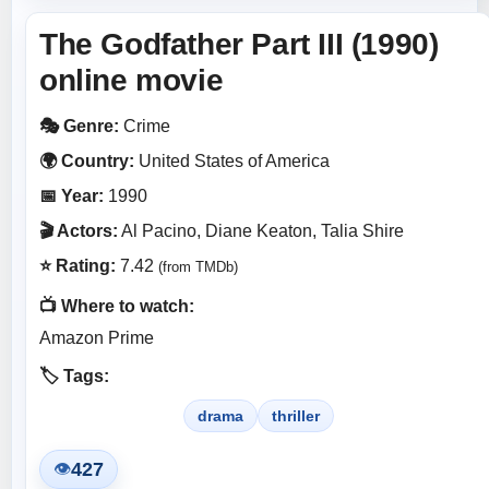
The Godfather Part III (1990)
online movie
🎭 Genre:
Crime
🌍 Country:
United States of America
📅 Year:
1990
🎬 Actors:
Al Pacino, Diane Keaton, Talia Shire
⭐ Rating:
7.42
(from TMDb)
📺 Where to watch:
Amazon Prime
🏷️ Tags:
drama
thriller
427
👁