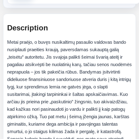
Description
Metai praėjo, o buvęs nusikaltimų pasaulio valdovas bando
nusiplauti praeities kraują, paversdamas sukauptą galią
„teisėtu“ autoritetu. Jis svajoja palikti šeimai švarią ateitį ir
pagaliau atsikvėpti be nuolatinių karų, tačiau senos nuodėmės
neprapuola – jos tik pakeičia rūbus. Bandymas įsitvirtinti
dideliuose finansiniuose sandoriuose atveria duris į kitą intrigų
lygį, kur sprendimus lemia ne gatvės jėga, o slapti
susitarimai, įtakingi tarpininkai ir šaltas apskaičiavimas. Kuo
arčiau jis prieina prie „paskutinio“ žingsnio, tuo akivaizdžiau,
kad kažkas nori pasinaudoti jo vardu ir palikti jį kaip patogų
atpirkimo ožką. Tuo pat metu į šeimą įžengia jaunas, karštas
giminaitis, kuriame dega ambicija ir pavojingas talentas
smurtui, o jo staigus kilimas žada ir pergalę, ir katastrofą.
Senasis lyderis bando jį suvaldyti, nes mato savą atspindį –