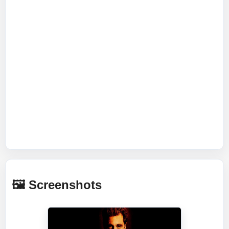
🖼️ Screenshots