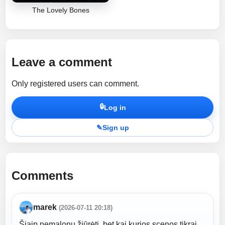
The Lovely Bones
Leave a comment
Only registered users can comment.
🔒
Log in
✎
Sign up
Comments
marek
(2026-07-11 20:18)
Šiaip nemalonu žiūrėti, bet kai kurios scenos tikrai