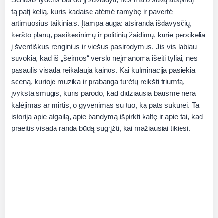
tą patį kelią, kuris kadaise atėmė ramybę ir pavertė
artimuosius taikiniais. Įtampa auga: atsiranda išdavysčių,
keršto planų, pasikėsinimų ir politinių žaidimų, kurie persikelia
į šventiškus renginius ir viešus pasirodymus. Jis vis labiau
suvokia, kad iš „šeimos“ verslo neįmanoma išeiti tyliai, nes
pasaulis visada reikalauja kainos. Kai kulminacija pasiekia
sceną, kurioje muzika ir prabanga turėtų reikšti triumfą,
įvyksta smūgis, kuris parodo, kad didžiausia bausmė nėra
kalėjimas ar mirtis, o gyvenimas su tuo, ką pats sukūrei. Tai
istorija apie atgailą, apie bandymą išpirkti kaltę ir apie tai, kad
praeitis visada randa būdą sugrįžti, kai mažiausiai tikiesi.