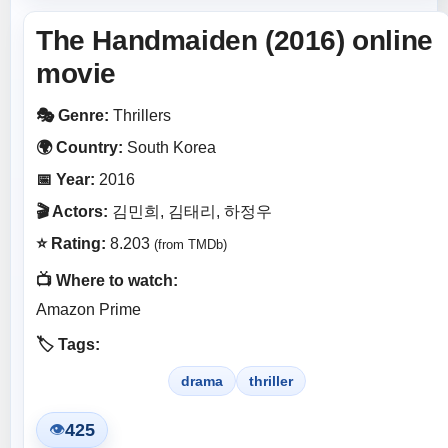
The Handmaiden (2016) online
movie
🎭 Genre:
Thrillers
🌍 Country:
South Korea
📅 Year:
2016
🎬 Actors:
김민희, 김태리, 하정우
⭐ Rating:
8.203
(from TMDb)
📺 Where to watch:
Amazon Prime
🏷️ Tags:
drama
thriller
425
👁