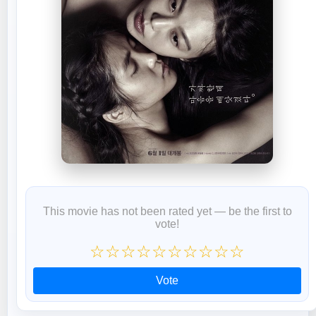
This movie has not been rated yet — be the first to
vote!
☆
☆
☆
☆
☆
☆
☆
☆
☆
☆
Vote