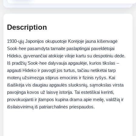
Description
1930‑ųjų Japonijos okupuotoje Korėjoje jauna kišenvagė
Sook-hee pasamdyta tarnaite paslaptingai paveldėtojai
Hideko, gyvenančiai atokioje viloje kartu su despotiniu dėde.
Iš pradžių Sook-hee dalyvauja apgaulėje, kurios tikslas –
apgauti Hideko ir pavogti jos turtus, tačiau netikėtai tarp
moterų užsimezga stiprus emocinis ir fizinis ryšys. Kai
išaiškėja vis daugiau apgaulės sluoksnių, sąmokslas virsta
pavojinga kovos už laisvę istorija. Tai estetiškai kerinti,
provokuojanti ir įtampos kupina drama apie meilę, valdžią ir
išsilaisvinimą iš patriarchalinės priespaudos.