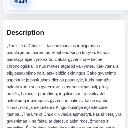
449
👁
Description
„The Life of Chuck“ – tai emocionalus ir neįprastas
pasakojimas, paremtas Stepheno Kingo kūryba. Filmas
pasakoja apie vyro vardu Čakas gyvenimą – bet ne
chronologiškai, o nuo mirties atgal iki vaikystės. Kiekviena iš
trijų pasakojimo dalių atskleidžia skirtingus Čako gyvenimo
aspektus: jo paskutines dienas pasaulyje, kuris pamažu
nyksta kartu su jo gyvenimu; jo asmeninį pasaulį, pilną
meilės, baimių ir praradimų; ir galiausiai – jo vaikystės
nekaltumą ir pirmąsias gyvenimo patirtis. Tai ne siaubo
filmas, nors jame juntama Kingui būdinga egzistencinė
įtampa. „The Life of Chuck“ kviečia apmąstyti, kas iš tiesų yra
gyvenimas – ne faktai ar datos, o akimirkos, žmonės ir
emocijos. Šis kūrinys išsiskiria ne tik savo struktūra, bet ir