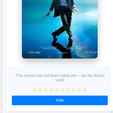
This movie has not been rated yet — be the first to
vote!
☆
☆
☆
☆
☆
☆
☆
☆
☆
☆
Vote