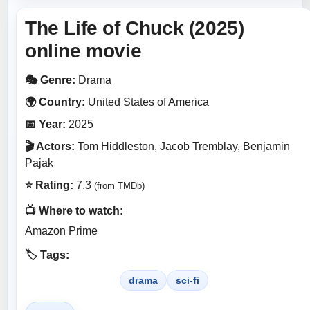
The Life of Chuck (2025)
online movie
🎭 Genre:
Drama
🌍 Country:
United States of America
📅 Year:
2025
🎬 Actors:
Tom Hiddleston, Jacob Tremblay, Benjamin
Pajak
⭐ Rating:
7.3
(from TMDb)
📺 Where to watch:
Amazon Prime
🏷️ Tags:
drama
sci-fi