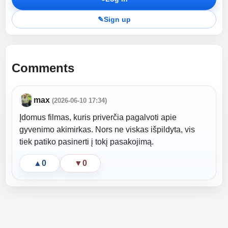
✎
Sign up
Comments
max
(2026-06-10 17:34)
Įdomus filmas, kuris priverčia pagalvoti apie
gyvenimo akimirkas. Nors ne viskas išpildyta, vis
tiek patiko pasinerti į tokį pasakojimą.
▲
0
▼
0