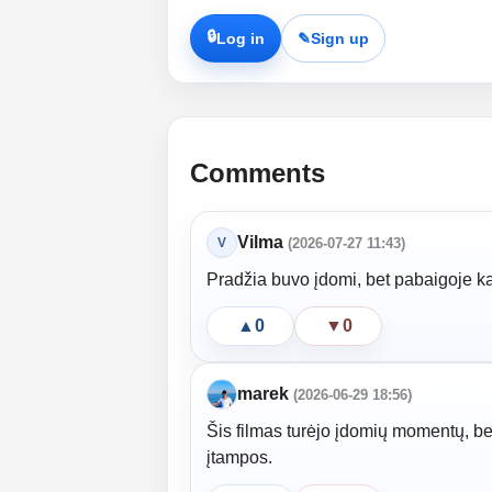
🔒
Log in
✎
Sign up
Comments
Vilma
V
(2026-07-27 11:43)
Pradžia buvo įdomi, bet pabaigoje kaž
▲
0
▼
0
marek
(2026-06-29 18:56)
Šis filmas turėjo įdomių momentų, be
įtampos.