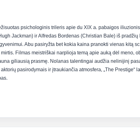
isuotas psichologinis trileris apie du XIX a. pabaigos iliuzioni
(Hugh Jackman) ir Alfredas Bordenas (Christian Bale) iš pradžių 
gyvenimui. Abu pasiryžta bet kokia kaina pranokti vienas kitą sc
mirtis. Filmas meistriškai narplioja temą apie auką dėl meno, o
įgauna giliausią prasmę. Nolanas talentingai audžia nelinijinį p
ais aktorių pasirodymais ir įtraukiančia atmosfera, „The Prestige“
bas.