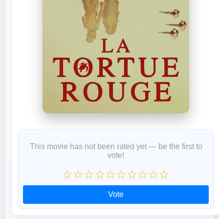
This movie has not been rated yet — be the first to
vote!
☆
☆
☆
☆
☆
☆
☆
☆
☆
☆
Vote