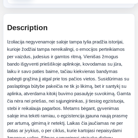
Description
Izoliacija negyvenamoje saloje tampa tylia pradžia istorijai,
kurioje žodžiai tampa nereikalingi, o emocijos perteikiamos
per vaizdus, judesius ir gamtos ritmą. Vienišas žmogus
bando išgyventi priešiškoje aplinkoje, kovodamas su jūra,
laiku ir savo paties baime, tačiau kiekvienas bandymas
pabėgti grąžina jį atgal prie tos pačios vietos. Susidūrimas su
paslaptinga būtybe pakeičia ne tik jo likimą, bet ir santykį su
aplinka, atverdama kitokį buvimo pasaulyje suvokimą. Gamta
čia nėra nei priešas, nei sąjungininkas, ji tiesiog egzistuoja,
stebi ir reikalauja pagarbos. Metams bėgant, gyvenimas
saloje ima tekėti ramiau, o egzistencija įgauna naują prasmę
per artumą, gimimą ir netektį. Laikas čia jaučiamas ne per
datas ar įvykius, o per ciklus, kurie kartojasi nepaisydami
žmogaus valios. Filmas sąmoningai atsisako dialogų,