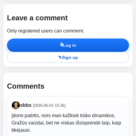
Leave a comment
Only registered users can comment.
🔒
Log in
✎
Sign up
Comments
xbbx
(2026-06-03 15:36)
Įdomi patirtis, nors man kažkiek trūko dinamikos.
Gražūs vaizdai, bet ne viskas išsisprendė taip, kaip
tikėjausi.