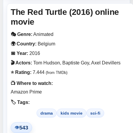
The Red Turtle (2016) online
movie
🎭 Genre:
Animated
🌍 Country:
Belgium
📅 Year:
2016
🎬 Actors:
Tom Hudson, Baptiste Goy, Axel Devillers
⭐ Rating:
7.444
(from TMDb)
📺 Where to watch:
Amazon Prime
🏷️ Tags:
drama
kids movie
sci-fi
543
👁