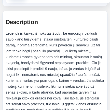
Description
Legendinis karys, išmokytas žudyti be emocijų ir paklusti
savo klano taisyklėms, staiga sustoja ten, kur turėjo baigti
darbą, ir priima sprendimą, kuris paverčia jį išdaviku. Už tai
jam tenka bėgti į pasaulio pakraštį – į dulkėtą miestelį,
kuriame žmonės gyvena tarp prisiminimų, skausmo ir mažų
svajonių, bandydami išgyventi nepaisydami praeities. Čia jis
tikisi pasislėpti ir pradėti iš naujo, tačiau jo vardas ir įgūdžiai
negali likti nematomi, nes miestelį spaudžia žiaurūs priešai,
kuriems smurtas yra pramoga, o baimė – verslas. Jis sutinka
moterį, kuri nenori nusilenkti likimui ir siekia atkeršyti už
senas skolas, o kartu atranda, kad paprastas gyvenimas
reikalauja kitokios drąsos nei kova. Kuo labiau jis stengiasi
atsisakyti savo praeities, tuo labiau ji grįžta: klanas atsiunčia
medžiotojus, pasiryžusius sunaikinti jį ir visus, kurie jį