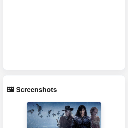
🖼️ Screenshots