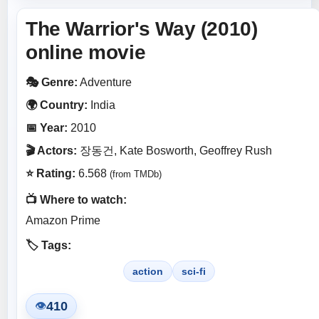
The Warrior's Way (2010)
online movie
🎭 Genre:
Adventure
🌍 Country:
India
📅 Year:
2010
🎬 Actors:
장동건, Kate Bosworth, Geoffrey Rush
⭐ Rating:
6.568
(from TMDb)
📺 Where to watch:
Amazon Prime
🏷️ Tags:
action
sci-fi
410
👁