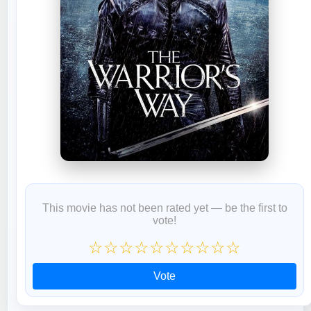
This movie has not been rated yet — be the first to
vote!
☆
☆
☆
☆
☆
☆
☆
☆
☆
☆
Vote