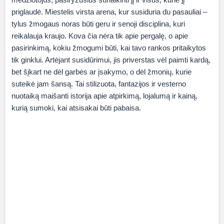
priglaudė. Miestelis virsta arena, kur susiduria du pasauliai –
tylus žmogaus noras būti geru ir senoji disciplina, kuri
reikalauja kraujo. Kova čia nėra tik apie pergalę, o apie
pasirinkimą, kokiu žmogumi būti, kai tavo rankos pritaikytos
tik ginklui. Artėjant susidūrimui, jis priverstas vėl paimti kardą,
bet šįkart ne dėl garbės ar įsakymo, o dėl žmonių, kurie
suteikė jam šansą. Tai stilizuota, fantazijos ir vesterno
nuotaiką maišanti istorija apie atpirkimą, lojalumą ir kainą,
kurią sumoki, kai atsisakai būti pabaisa.