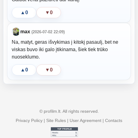
▲
0
▼
0
max
(2026-07-02 22:09)
Na, matyt, geras išvykimas į kitokį pasaulį, bet ne
viskas buvo iki galo įtikinama, šiek tiek trūko
nuoseklumo.
▲
0
▼
0
© profilm.lt. All rights reserved.
Privacy Policy
|
Site Rules
|
User Agreement
|
Contacts