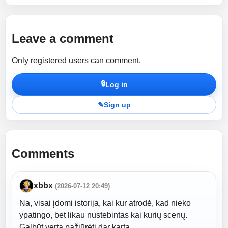
Leave a comment
Only registered users can comment.
🔒
Log in
✎
Sign up
Comments
xbbx
(2026-07-12 20:49)
Na, visai įdomi istorija, kai kur atrodė, kad nieko
ypatingo, bet likau nustebintas kai kurių scenų.
Galbūt verta pažiūrėti dar kartą.