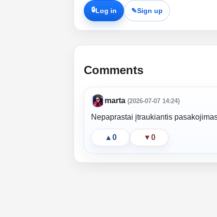
🔒
Log in
✎
Sign up
Comments
marta
(2026-07-07 14:24)
Nepaprastai įtraukiantis pasakojimas
▲
0
▼
0