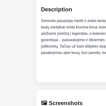
Description
Senovės pasaulyje meilė ir aistra tampa
tautų santykiai virsta kruvina kova, kur
amžiams įsirėžia į legendas, o kiekvie
gyventojai – pasiaukojimo ir ištvermės l
įsitikinimų. Tačiau už karo didybės slyp
pasakojimas apie kovą, kuri parodo, kad
🖼️ Screenshots