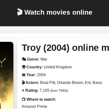
🎬 Watch movies online
Troy (2004) online 
🎭 Genre:
War
🌍 Country:
United Kingdom
📅 Year:
2004
🎬 Actors:
Brad Pitt, Orlando Bloom, Eric Bana
⭐ Rating:
7.165
(from TMDb)
📺 Where to watch:
Amazon Prime