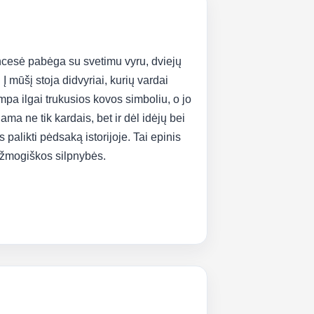
rincesė pabėga su svetimu vyru, dviejų
Į mūšį stoja didvyriai, kurių vardai
pa ilgai trukusios kovos simboliu, o jo
ma ne tik kardais, bet ir dėl idėjų bei
 palikti pėdsaką istorijoje. Tai epinis
r žmogiškos silpnybės.