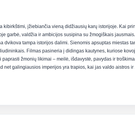
 kibirkštimi, įžiebiančia vieną didžiausių karų istorijoje. Kai p
ioje garbė, valdžia ir ambicijos susipina su žmogiškais jausmais. 
na dvikova tampa istorijos dalimi. Sienomis apsuptas miestas tam
iudininkais. Filmas pasineria į didingas kautynes, kuriose kovoja
i paprasti žmonių likimai – meilė, išdavystė, pavydas ir troškimas
 net galingiausios imperijos yra trapios, kai jas valdo aistros i