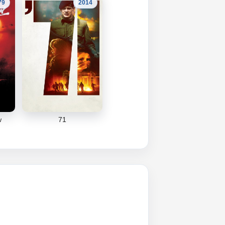
79
2014
w
71