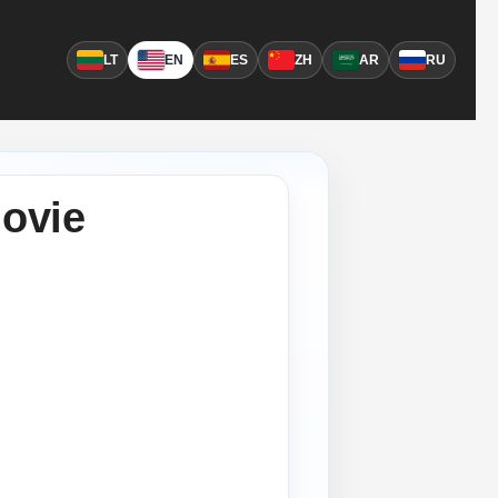
LT
EN
ES
ZH
AR
RU
movie