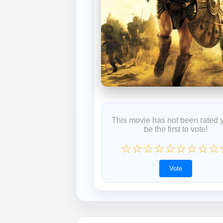
This movie has not been rated 
be the first to vote!
☆
☆
☆
☆
☆
☆
☆
☆
☆
Vote