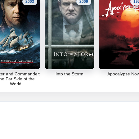
2003
2009
19
ter and Commander:
Into the Storm
Apocalypse No
he Far Side of the
World