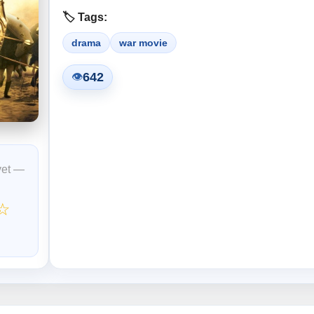
🏷️ Tags:
drama
war movie
642
👁
yet —
☆