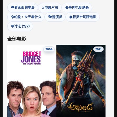
🎮
看画面猜电影
电影对决
每周电影测验
⚔️
🧠
🎭
轮盘：今天看什么
猜演员
根据台词猜电影
🎲
◆
讨论 (2/2)
💬
全部电影
2004
2021