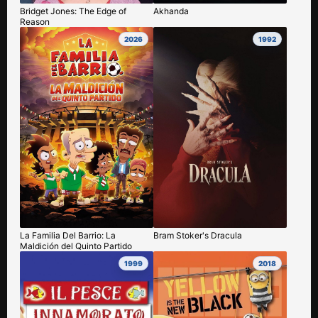
Bridget Jones: The Edge of
Akhanda
Reason
2026
1992
La Familia Del Barrio: La
Bram Stoker's Dracula
Maldición del Quinto Partido
1999
2018