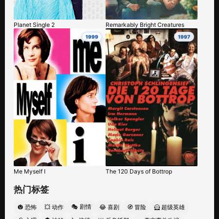
Planet Single 2
Remarkably Bright Creatures
1999
1997
Me Myself I
The 120 Days of Bottrop
热门标签
🎭 剧情
🎃 恐怖
💥 动作
😂 喜剧
🧭 冒险
🦸 超级英雄