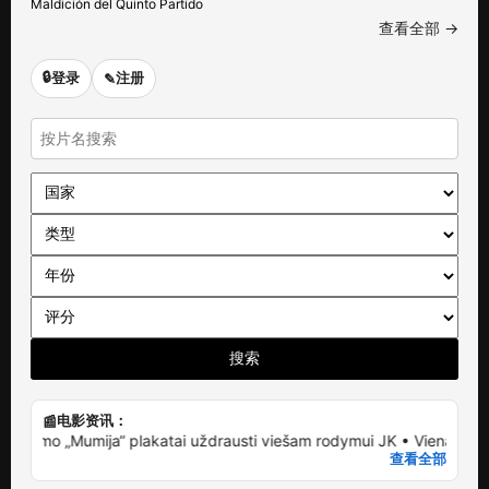
Maldición del Quinto Partido
查看全部 →
🔒
登录
注册
✎
搜索
电影资讯：
📰
lmo „Mumija“ plakatai uždrausti viešam rodymui JK • Vieną naktį perži
查看全部