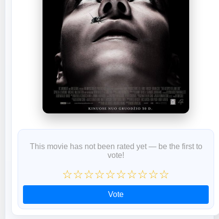
This movie has not been rated yet — be the first to
vote!
☆
☆
☆
☆
☆
☆
☆
☆
☆
☆
Vote