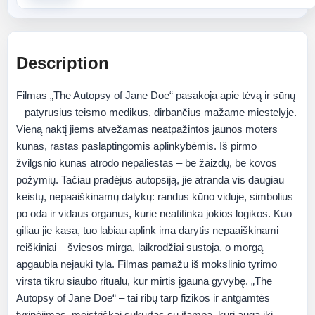
Description
Filmas „The Autopsy of Jane Doe“ pasakoja apie tėvą ir sūnų
– patyrusius teismo medikus, dirbančius mažame miestelyje.
Vieną naktį jiems atvežamas neatpažintos jaunos moters
kūnas, rastas paslaptingomis aplinkybėmis. Iš pirmo
žvilgsnio kūnas atrodo nepaliestas – be žaizdų, be kovos
požymių. Tačiau pradėjus autopsiją, jie atranda vis daugiau
keistų, nepaaiškinamų dalykų: randus kūno viduje, simbolius
po oda ir vidaus organus, kurie neatitinka jokios logikos. Kuo
giliau jie kasa, tuo labiau aplink ima darytis nepaaiškinami
reiškiniai – šviesos mirga, laikrodžiai sustoja, o morgą
apgaubia nejauki tyla. Filmas pamažu iš mokslinio tyrimo
virsta tikru siaubo ritualu, kur mirtis įgauna gyvybę. „The
Autopsy of Jane Doe“ – tai ribų tarp fizikos ir antgamtės
tyrinėjimas, meistriškai sukurtas su įtampa, kuri auga iki