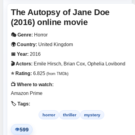
The Autopsy of Jane Doe
(2016) online movie
🎭 Genre:
Horror
🌍 Country:
United Kingdom
📅 Year:
2016
🎬 Actors:
Emile Hirsch, Brian Cox, Ophelia Lovibond
⭐ Rating:
6.825
(from TMDb)
📺 Where to watch:
Amazon Prime
🏷️ Tags:
horror
thriller
mystery
599
👁