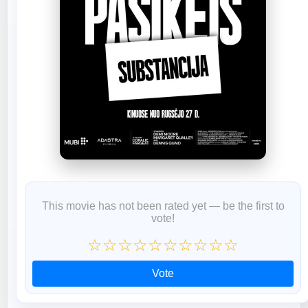
This movie has not been rated yet — be the first to
vote!
☆
☆
☆
☆
☆
☆
☆
☆
☆
☆
Vote