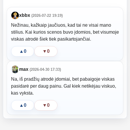
xbbx
(2026-07-22 19:19)
Nežinau, kažkaip jaučiuos, kad tai ne visai mano
stilius. Kai kurios scenos buvo įdomios, bet visumoje
viskas atrodė šiek tiek pasikartojančiai.
▲
0
▼
0
max
(2026-04-30 17:33)
Na, iš pradžių atrodė įdomiai, bet pabaigoje viskas
pasidarė per daug painu. Gal kiek netikėjau viskuo,
kas vyksta.
▲
0
▼
0