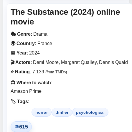
The Substance (2024) online
movie
🎭 Genre:
Drama
🌍 Country:
France
📅 Year:
2024
🎬 Actors:
Demi Moore, Margaret Qualley, Dennis Quaid
⭐ Rating:
7.139
(from TMDb)
📺 Where to watch:
Amazon Prime
🏷️ Tags:
horror
thriller
psychological
615
👁