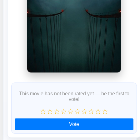
This movie has not been rated yet — be the first to
vote!
☆
☆
☆
☆
☆
☆
☆
☆
☆
☆
Vote