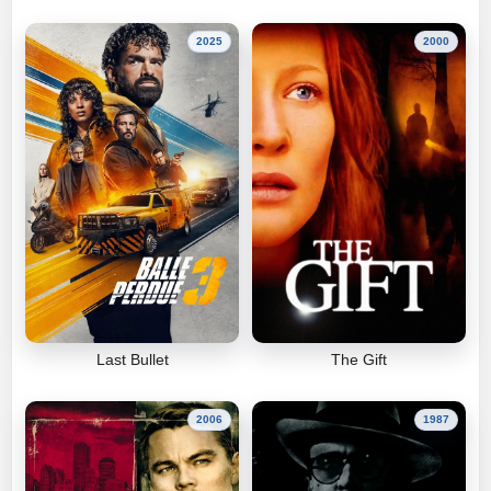
2025
2000
Last Bullet
The Gift
2006
1987