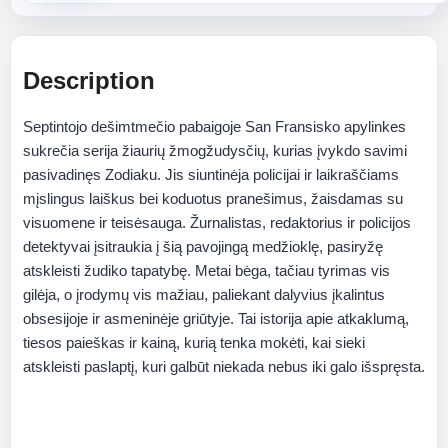
Description
Septintojo dešimtmečio pabaigoje San Fransisko apylinkes
sukrečia serija žiaurių žmogžudysčių, kurias įvykdo savimi
pasivadinęs Zodiaku. Jis siuntinėja policijai ir laikraščiams
mįslingus laiškus bei koduotus pranešimus, žaisdamas su
visuomene ir teisėsauga. Žurnalistas, redaktorius ir policijos
detektyvai įsitraukia į šią pavojingą medžioklę, pasiryžę
atskleisti žudiko tapatybę. Metai bėga, tačiau tyrimas vis
gilėja, o įrodymų vis mažiau, paliekant dalyvius įkalintus
obsesijoje ir asmeninėje griūtyje. Tai istorija apie atkaklumą,
tiesos paieškas ir kainą, kurią tenka mokėti, kai sieki
atskleisti paslaptį, kuri galbūt niekada nebus iki galo išspręsta.