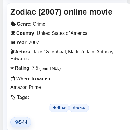
Zodiac (2007) online movie
🎭 Genre:
Crime
🌍 Country:
United States of America
📅 Year:
2007
🎬 Actors:
Jake Gyllenhaal, Mark Ruffalo, Anthony
Edwards
⭐ Rating:
7.5
(from TMDb)
📺 Where to watch:
Amazon Prime
🏷️ Tags:
thriller
drama
544
👁