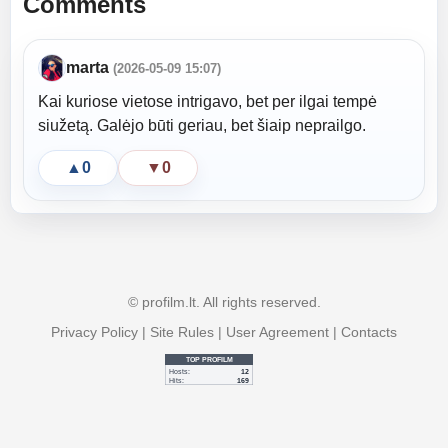
Comments
marta
(2026-05-09 15:07)
Kai kuriose vietose intrigavo, bet per ilgai tempė
siužetą. Galėjo būti geriau, bet šiaip neprailgo.
▲
0
▼
0
© profilm.lt. All rights reserved.
Privacy Policy
|
Site Rules
|
User Agreement
|
Contacts