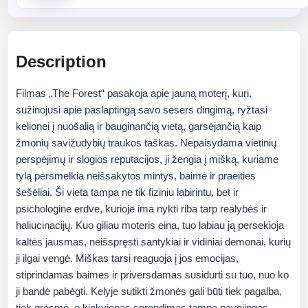
Description
Filmas „The Forest“ pasakoja apie jauną moterį, kuri,
sužinojusi apie paslaptingą savo sesers dingimą, ryžtasi
kelionei į nuošalią ir bauginančią vietą, garsėjančią kaip
žmonių savižudybių traukos taškas. Nepaisydama vietinių
perspėjimų ir slogios reputacijos, ji žengia į mišką, kuriame
tylą persmelkia neišsakytos mintys, baimė ir praeities
šešėliai. Ši vieta tampa ne tik fiziniu labirintu, bet ir
psichologine erdve, kurioje ima nykti riba tarp realybės ir
haliucinacijų. Kuo giliau moteris eina, tuo labiau ją persekioja
kaltės jausmas, neišspręsti santykiai ir vidiniai demonai, kurių
ji ilgai vengė. Miškas tarsi reaguoja į jos emocijas,
stiprindamas baimes ir priversdamas susidurti su tuo, nuo ko
ji bandė pabėgti. Kelyje sutikti žmonės gali būti tiek pagalba,
tiek grėsmė, o kiekvienas sprendimas tampa pavojingas.