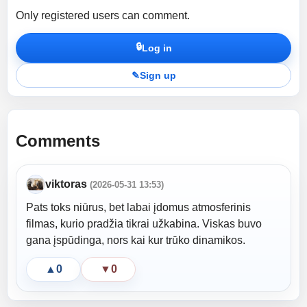
Only registered users can comment.
🔒
Log in
✎
Sign up
Comments
viktoras
(2026-05-31 13:53)
Pats toks niūrus, bet labai įdomus atmosferinis
filmas, kurio pradžia tikrai užkabina. Viskas buvo
gana įspūdinga, nors kai kur trūko dinamikos.
▲
0
▼
0