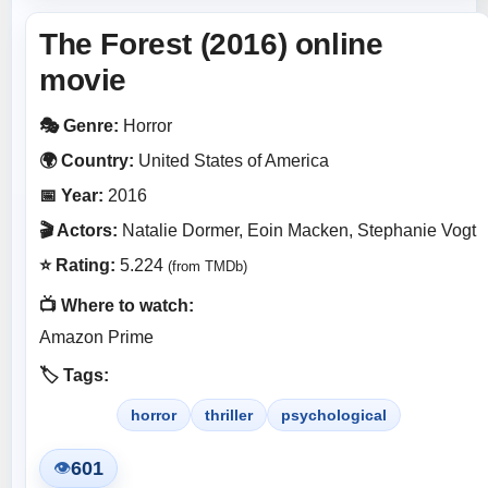
The Forest (2016) online
movie
🎭 Genre:
Horror
🌍 Country:
United States of America
📅 Year:
2016
🎬 Actors:
Natalie Dormer, Eoin Macken, Stephanie Vogt
⭐ Rating:
5.224
(from TMDb)
📺 Where to watch:
Amazon Prime
🏷️ Tags:
horror
thriller
psychological
601
👁