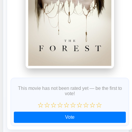
This movie has not been rated yet — be the first to
vote!
☆
☆
☆
☆
☆
☆
☆
☆
☆
☆
Vote